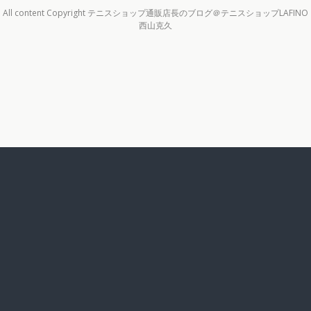
All content Copyright テニスショップ通販店長のブログ＠テニスショップLAFINO
西山克久