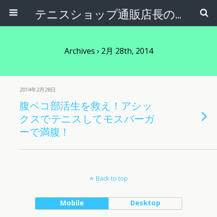
テニスショップ通販店長のブログ＠テニスショップLAFINO 西山克久
Archives › 2月 28th, 2014
2014年2月28日
腹ペコ部活生を救え！アシッ
クスでテニスしてモスバーガ
ーで満腹！
Back to top
Mobile
Desktop