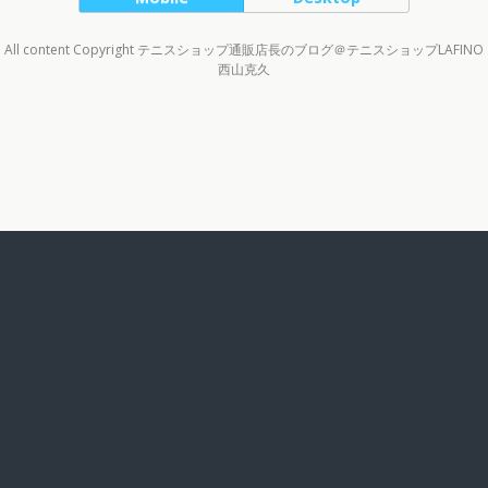
All content Copyright テニスショップ通販店長のブログ＠テニスショップLAFINO
西山克久