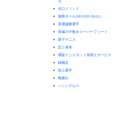
る
水口メソッド
無限ボール(MUGEN BALL）
美濃越舞選手
脅威の中敷きスーパーフィート
親子テニス
足と身体
通販テニスガット張替えサービス
錦織圭
陸上選手
靴擦れ
＋シングルス