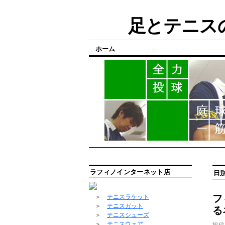
足とテニスの
ホーム
ラフィノインターネット店
日
フ
＞
テニスラケット
＞
テニスガット
る
＞
テニスシューズ
＞
テニスウェア
投稿