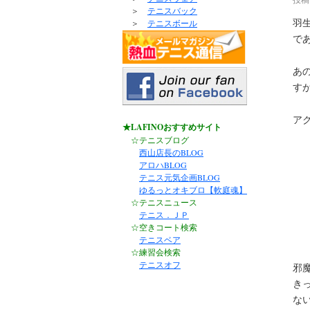
＞
テニスバック
羽
＞
テニスボール
で
あ
す
ア
★LAFINOおすすめサイト
☆テニスブログ
西山店長のBLOG
アロハBLOG
テニス元気企画BLOG
ゆるっとオキブロ【軟庭魂】
☆テニスニュース
テニス．ＪＰ
☆空きコート検索
テニスベア
☆練習会検索
テニスオフ
邪
き
な