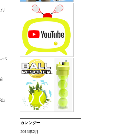
近付
レベ
前
が出
カレンダー
2014年2月