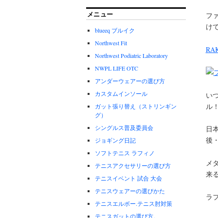
メニュー
フ
け
blueeq ブルイク
Northwest Fit
RA
Northwest Podiatric Laboratory
NWPL LIFE OTC
アンダーウェアーの選び方
カスタムインソール
い
ル
ガット張り替え（ストリンギン
グ）
シングルス普及委員会
日
後
ジョギング日記
ソフトテニス ラフィノ
メ
テニスアクセサリーの選び方
来
テニスイベント 試合 大会
テニスウェアーの選びかた
ラ
テニスエルボー.テニス肘対策
テニスガットの選び方。