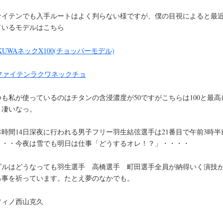
ァイテンでも入手ルートはよく判らない様ですが、僕の目視によると最
ているモデルはこちら
KUWAネックX100(チョッパーモデル)
つも私が使っているのはチタンの含浸濃度が50ですがこちらは100と最高
！凄いなっ。
本時間14日深夜に行われる男子フリー羽生結弦選手は21番目で午前3時半
・・・今夜は雪でも明日は仕事「どうするオレ！？」・・・・
ダルはどうなっても羽生選手 高橋選手 町田選手全員が納得いく演技
る事を祈っています。たとえ夢のなかでも。
フィノ西山克久