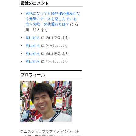
最近のコメント
80代になっても膝や腰の痛みがな
く元気にテニスを楽しんでいる
方々の唯一の共通点とは？
に
石
川 航大
より
岡山から
に
西山 克久
より
岡山から
に
とっしぃ
より
岡山から
に
西山 克久
より
岡山から
に
とっしぃ
より
プロフィール
テニスショップラフィノ インターネ