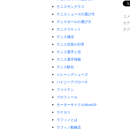
テニスサングラス
テニスシューズの選び方
コ
テニスボールの選び方
カテ
タグ
テニスラケット
テニス婚活
テニス店長の日常
テニス選手と目
テニス選手情報
テニス駅伝
トレーングシューズ
バイニーアプローチ
ファイテン
プロフィール
モーターサイクルMotoGP
ラケカリ
ラフィノとは
ラフィノ船橋店