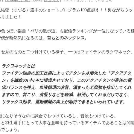
生結弦（ゆづる）選手のショートプログラム100点越え！！男ながらウッ
ありました！
の色っぽい楽曲「パリの散歩道」も配信ランキングが一位になっている
首もとのネックレス。
が僕が断然気になるのは、
クセ系のものと二つ付けている様子、一つはファイテンのラクワネック
ラクワネックとは
ファイテン独自の加工技術によってチタンを水溶化した「アクアチタ
ン」を繊維の1本1本に浸透させており、このアクアチタンが身体の電
流バランスを整え、血液循環の改善、溜まった老廃物を排出してくれ
ますので、首こり、肩凝りなどを軽減、解消してくれるだけでなく、
リラックス効果、運動機能の向上が期待できるといわれています。
魔になりそうなのに試合でもつけているし、普段もつけている。
っと羽生選手にとって大事な意味を持っているアイテムであることは間
いでしょう。