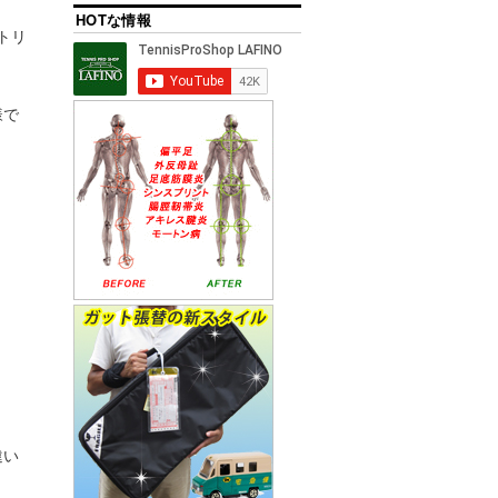
HOTな情報
トリ
様で
。
違い