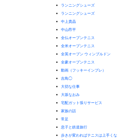
ランニングシューズ
ランニングシューズ
中上貴晶
中山昂平
全仏オープンテニス
全米オープンテニス
全英オープン ウィンブルドン
全豪オープンテニス
動画（フッキーインプレ）
吉鳥◯
大切な仕事
大坂なおみ
宅配ガット張りサービス
家族の話
常足
息子と鉄道旅行
歩きが変わればテニスは上手くな