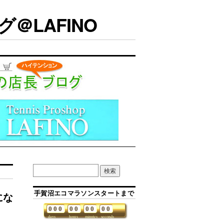
＠LAFINO
手賀沼エコマラソンスタートまで
にな
0
0
0
0
0
0
0
0
0
days
hours
minutes
seconds