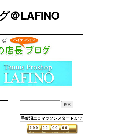
＠LAFINO
手賀沼エコマラソンスタートまで
0
0
0
0
0
0
0
0
0
days
hours
minutes
seconds