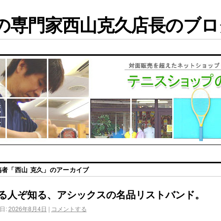
専門家西山克久店長のブログ
稿者「
西山 克久
」のアーカイブ
る人ぞ知る、アシックスの名品リストバンド。
日:
2026年8月4日
|
コメントする