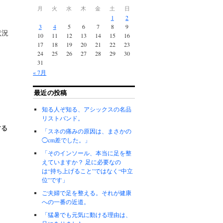
月
火
水
木
金
土
日
1
2
3
4
5
6
7
8
9
状況
10
11
12
13
14
15
16
17
18
19
20
21
22
23
24
25
26
27
28
29
30
31
« 7月
最近の投稿
知る人ぞ知る、アシックスの名品
リストバンド。
する
「スネの痛みの原因は、まさかの
◯cm差でした。」
「そのインソール、本当に足を整
えていますか？ 足に必要なの
は“持ち上げること”ではなく“中立
位”です」
ご夫婦で足を整える。それが健康
への一番の近道。
「猛暑でも元気に動ける理由は、