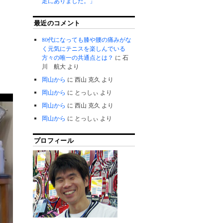
足にありました。」
最近のコメント
80代になっても膝や腰の痛みがな
く元気にテニスを楽しんでいる
方々の唯一の共通点とは？
に
石
川 航大
より
岡山から
に
西山 克久
より
岡山から
に
とっしぃ
より
岡山から
に
西山 克久
より
岡山から
に
とっしぃ
より
プロフィール