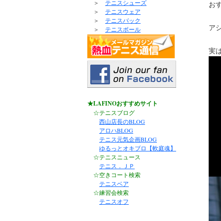
＞
テニスシューズ
お
＞
テニスウェア
＞
テニスバック
ア
＞
テニスボール
実
★LAFINOおすすめサイト
☆テニスブログ
西山店長のBLOG
アロハBLOG
テニス元気企画BLOG
ゆるっとオキブロ【軟庭魂】
☆テニスニュース
テニス．ＪＰ
☆空きコート検索
テニスベア
☆練習会検索
テニスオフ