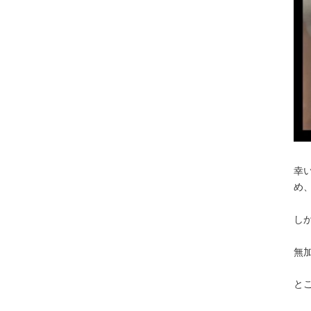
幸
め
し
無
と