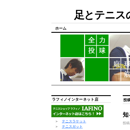
足とテニスの
ホーム
ラフィノインターネット店
投
知
＞
テニスラケット
投稿
＞
テニスガット