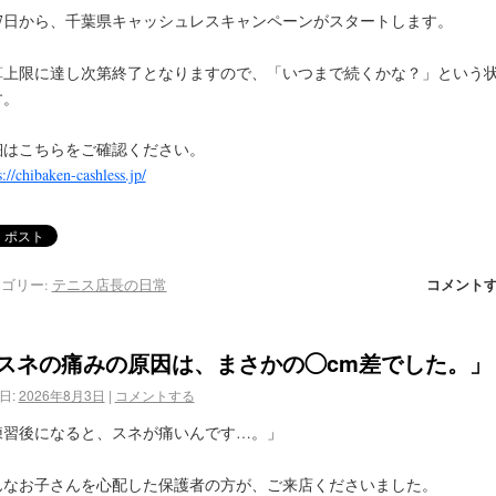
月7日から、千葉県キャッシュレスキャンペーンがスタートします。
算上限に達し次第終了となりますので、「いつまで続くかな？」という
す。
細はこちらをご確認ください。
s://chibaken-cashless.jp/
コメント
ゴリー:
テニス店長の日常
スネの痛みの原因は、まさかの◯cm差でした。」
日:
2026年8月3日
|
コメントする
練習後になると、スネが痛いんです…。」
んなお子さんを心配した保護者の方が、ご来店くださいました。