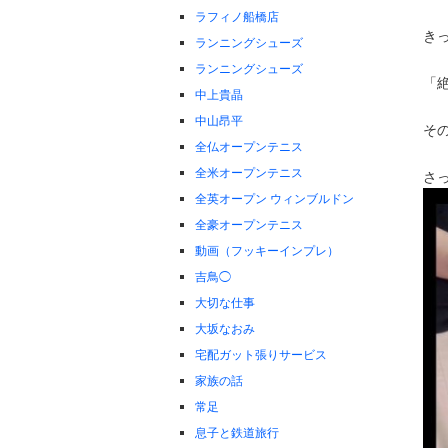
ラフィノ船橋店
き
ランニングシューズ
ランニングシューズ
「
中上貴晶
中山昂平
そ
全仏オープンテニス
全米オープンテニス
さ
全英オープン ウィンブルドン
全豪オープンテニス
動画（フッキーインプレ）
吉鳥◯
大切な仕事
大坂なおみ
宅配ガット張りサービス
家族の話
常足
息子と鉄道旅行