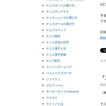
8
テニスガットの選び方。
テニスサングラス
予
テニスシューズの選び方
で
テニスボールの選び方
テニスラケット
詳
テニス婚活
http
テニス店長の日常
テニス選手と目
テニス選手情報
テニス駅伝
カテ
トレーングシューズ
バイニーアプローチ
「
ファイテン
投稿
プロフィール
モーターサイクルMotoGP
「
ラケカリ
そ
ラフィノとは