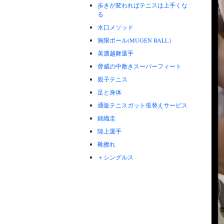
歩きが変わればテニスは上手くな
る
水口メソッド
無限ボール(MUGEN BALL）
美濃越舞選手
脅威の中敷きスーパーフィート
親子テニス
足と身体
通販テニスガット張替えサービス
錦織圭
陸上選手
靴擦れ
＋シングルス