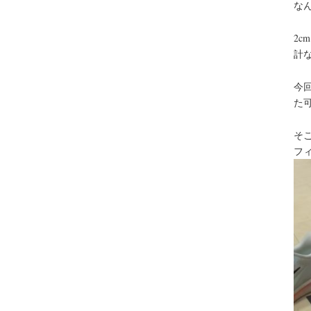
なん
2
計
今
た
そこ
フ