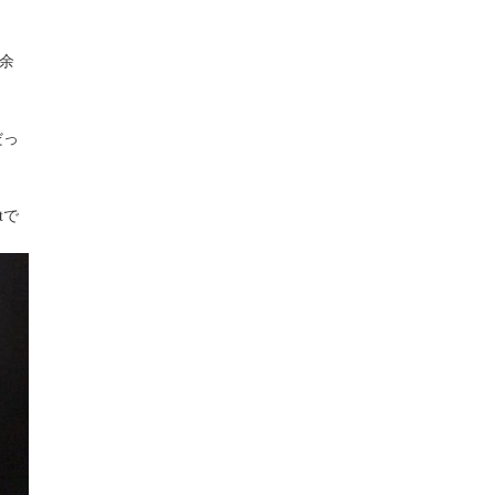
余
だっ
tで