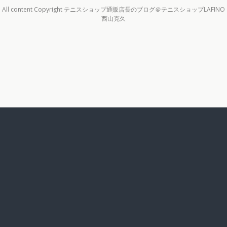
All content Copyright テニスショップ通販店長のブログ＠テニスショップLAFINO
西山克久