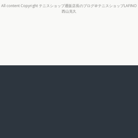
All content Copyright テニスショップ通販店長のブログ＠テニスショップLAFINO
西山克久