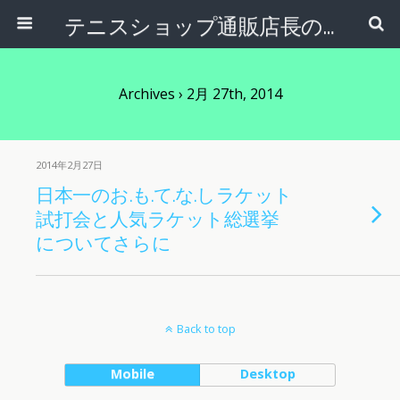
テニスショップ通販店長のブログ＠テニスショップLAFINO 西山克久
Archives › 2月 27th, 2014
2014年2月27日
日本一のお.も.て.な.しラケット
試打会と人気ラケット総選挙
についてさらに
Back to top
Mobile
Desktop