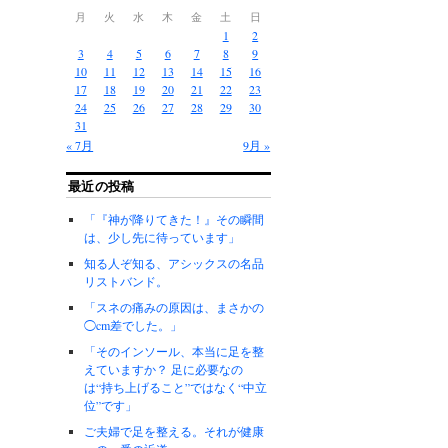
月
火
水
木
金
土
日
1
2
3
4
5
6
7
8
9
10
11
12
13
14
15
16
17
18
19
20
21
22
23
24
25
26
27
28
29
30
31
« 7月
9月 »
最近の投稿
「『神が降りてきた！』その瞬間
は、少し先に待っています」
知る人ぞ知る、アシックスの名品
リストバンド。
「スネの痛みの原因は、まさかの
◯cm差でした。」
「そのインソール、本当に足を整
えていますか？ 足に必要なの
は“持ち上げること”ではなく“中立
位”です」
ご夫婦で足を整える。それが健康