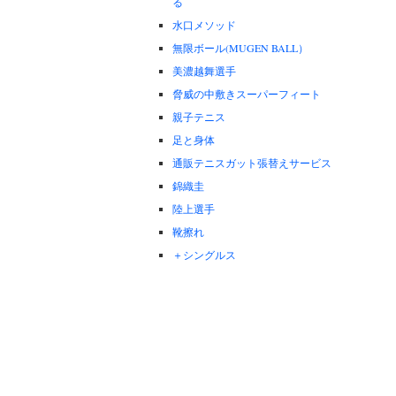
る
水口メソッド
無限ボール(MUGEN BALL）
美濃越舞選手
脅威の中敷きスーパーフィート
親子テニス
足と身体
通販テニスガット張替えサービス
錦織圭
陸上選手
靴擦れ
＋シングルス