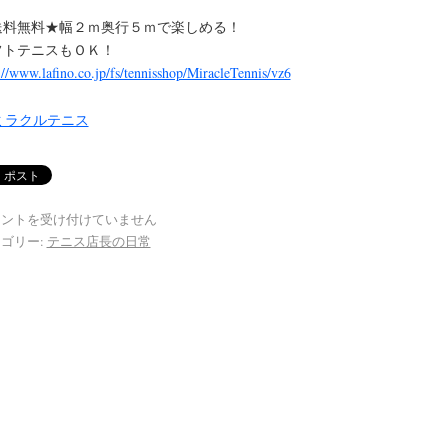
送料無料★幅２ｍ奥行５ｍで楽しめる！
フトテニスもＯＫ！
://www.lafino.co.jp/fs/tennisshop/MiracleTennis/vz6
メントを受け付けていません
ゴリー:
テニス店長の日常