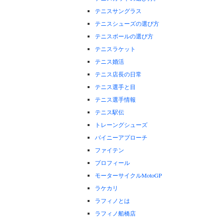
テニスサングラス
テニスシューズの選び方
テニスボールの選び方
テニスラケット
テニス婚活
テニス店長の日常
テニス選手と目
テニス選手情報
テニス駅伝
トレーングシューズ
バイニーアプローチ
ファイテン
プロフィール
モーターサイクルMotoGP
ラケカリ
ラフィノとは
ラフィノ船橋店