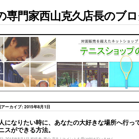
専門家西山克久店長のブログ
別アーカイブ:
2015年8月1日
人になりたい時に、あなたの大好きな場所へ行っ
ニスができる方法。
日:
2015年8月1日
投稿者:
西山 克久
|
コメントを受け付けていません