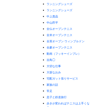
ランニングシューズ
ランニングシューズ
中上貴晶
中山昂平
全仏オープンテニス
全米オープンテニス
全英オープン ウィンブルドン
全豪オープンテニス
動画（フッキーインプレ）
吉鳥◯
大切な仕事
大坂なおみ
宅配ガット張りサービス
家族の話
常足
息子と鉄道旅行
歩きが変わればテニスは上手くな