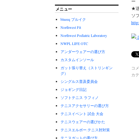
ー
★
メニュー
ソ
blueeq ブルイク
http
Northwest Fit
Northwest Podiatric Laboratory
NWPL LIFE OTC
アンダーウェアーの選び方
カスタムインソール
コ
ガット張り替え（ストリンギン
グ）
カテ
シングルス普及委員会
ジョギング日記
ソフトテニス ラフィノ
テニスアクセサリーの選び方
テニスイベント 試合 大会
テニスウェアーの選びかた
テニスエルボー.テニス肘対策
テニスガットの選び方。