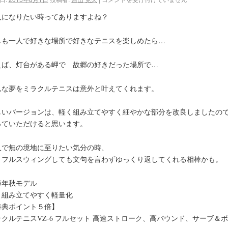
人になりたい時ってありますよね？
しも一人で好きな場所で好きなテニスを楽しめたら…
えば、灯台がある岬で 故郷の好きだった場所で…
んな夢をミラクルテニスは意外と叶えてくれます。
しいバージョンは、軽く組み立てやすく細やかな部分を改良しましたの
っていただけると思います。
人で無の境地に至りたい気分の時、
くフルスウィングしても文句を言わずゆっくり返してくれる相棒かも。
15年秋モデル
り組み立てやすく軽量化
特典ポイント５倍】
ラクルテニスVZ-6 フルセット 高速ストローク、高バウンド、サーブ＆