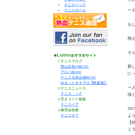
＞
テニスバック
一
＞
テニスボール
も
例
そ
★LAFINOおすすめサイト
☆テニスブログ
新
西山店長のBLOG
アロハBLOG
に
テニス元気企画BLOG
ゆるっとオキブロ【軟庭魂】
一
☆テニスニュース
テニス．ＪＰ
強
☆空きコート検索
テニスベア
20
☆練習会検索
よ
テニスオフ
【
ミ