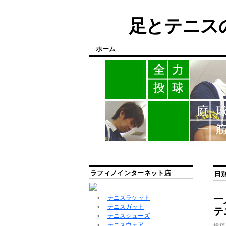
足とテニスの
ホーム
ラフィノインターネット店
日
一
＞
テニスラケット
＞
テニスガット
テ
＞
テニスシューズ
＞
テニスウェア
投稿