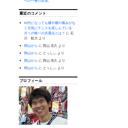
への一番の近道。
最近のコメント
80代になっても膝や腰の痛みがな
く元気にテニスを楽しんでいる
方々の唯一の共通点とは？
に
石
川 航大
より
岡山から
に
西山 克久
より
岡山から
に
とっしぃ
より
岡山から
に
西山 克久
より
岡山から
に
とっしぃ
より
プロフィール