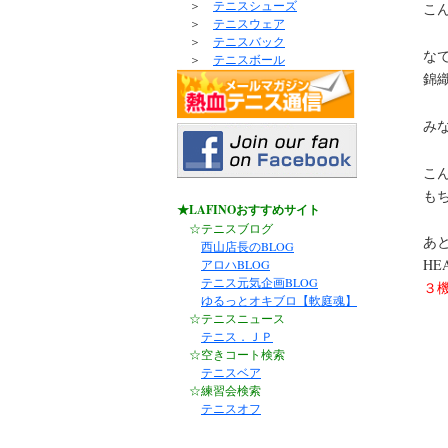
＞
テニスシューズ
こ
＞
テニスウェア
＞
テニスバック
な
＞
テニスボール
錦
み
こ
も
★LAFINOおすすめサイト
☆テニスブログ
あ
西山店長のBLOG
HE
アロハBLOG
テニス元気企画BLOG
３
ゆるっとオキブロ【軟庭魂】
☆テニスニュース
テニス．ＪＰ
☆空きコート検索
テニスベア
☆練習会検索
テニスオフ