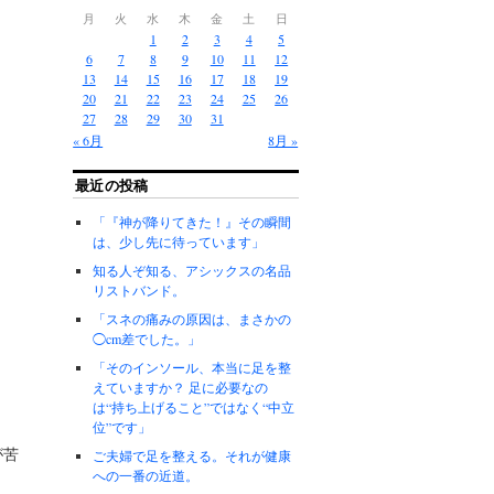
月
火
水
木
金
土
日
1
2
3
4
5
6
7
8
9
10
11
12
13
14
15
16
17
18
19
20
21
22
23
24
25
26
27
28
29
30
31
« 6月
8月 »
最近の投稿
「『神が降りてきた！』その瞬間
は、少し先に待っています」
知る人ぞ知る、アシックスの名品
リストバンド。
「スネの痛みの原因は、まさかの
◯cm差でした。」
「そのインソール、本当に足を整
えていますか？ 足に必要なの
は“持ち上げること”ではなく“中立
位”です」
が苦
ご夫婦で足を整える。それが健康
への一番の近道。