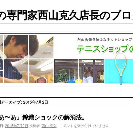
専門家西山克久店長のブログ
別アーカイブ:
2015年7月2日
あ〜あ」錦織ショックの解消法。
日:
2015年7月2日
投稿者:
西山 克久
|
コメントを受け付けていません