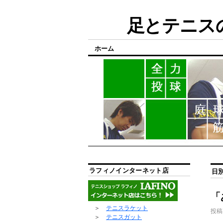
足とテニスの
ホーム
ラフィノインターネット店
日
「
＞
テニスラケット
投稿
＞
テニスガット