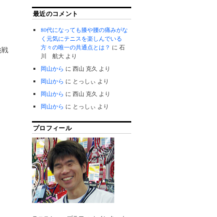
最近のコメント
80代になっても膝や腰の痛みがな
く元気にテニスを楽しんでいる
方々の唯一の共通点とは？
に
石
挑戦
川 航大
より
岡山から
に
西山 克久
より
岡山から
に
とっしぃ
より
岡山から
に
西山 克久
より
岡山から
に
とっしぃ
より
プロフィール