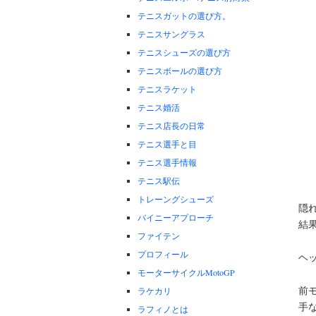
テニスガットの選び方。
テニスサングラス
テニスシューズの選び方
テニスボールの選び方
テニスラケット
テニス婚活
テニス店長の日常
テニス選手と目
テニス選手情報
テニス駅伝
トレーングシューズ
隠
バイニーアプローチ
結
ファイテン
プロフィール
ヘ
モーターサイクルMotoGP
前
ラケカリ
手
ラフィノとは