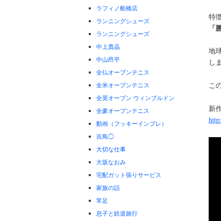
ラフィノ船橋店
特
ランニングシューズ
「
ランニングシューズ
中上貴晶
地
中山昂平
し
全仏オープンテニス
こ
全米オープンテニス
全英オープン ウィンブルドン
新
全豪オープンテニス
http
動画（フッキーインプレ）
吉鳥◯
大切な仕事
大坂なおみ
宅配ガット張りサービス
家族の話
常足
息子と鉄道旅行