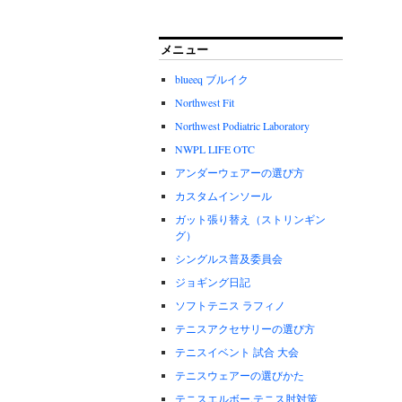
メニュー
blueeq ブルイク
Northwest Fit
Northwest Podiatric Laboratory
NWPL LIFE OTC
アンダーウェアーの選び方
カスタムインソール
ガット張り替え（ストリンギン
グ）
シングルス普及委員会
ジョギング日記
ソフトテニス ラフィノ
テニスアクセサリーの選び方
テニスイベント 試合 大会
テニスウェアーの選びかた
テニスエルボー.テニス肘対策