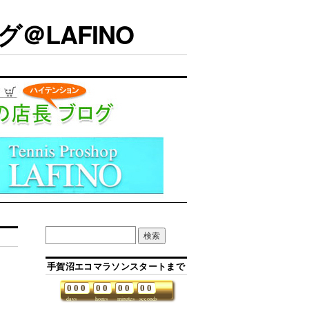
＠LAFINO
手賀沼エコマラソンスタートまで
0
0
0
0
0
0
0
0
0
days
hours
minutes
seconds