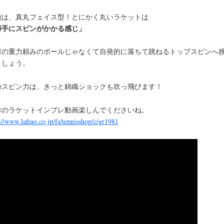
徴は、真丸フェイス型！とにかく丸いラケットは
勝手にスピンがかかる感じ」
球の重力頼みのボールじゃなくて自発的に落ちて跳ねるトップスピンへ
ましょう。
のスピン力は、きっと錦織ショックも吹っ飛びます！
作のラケットインプレ動画楽しんでくださいね。
://www.lafino.co.jp/fs/tennisshop/c/gr1981