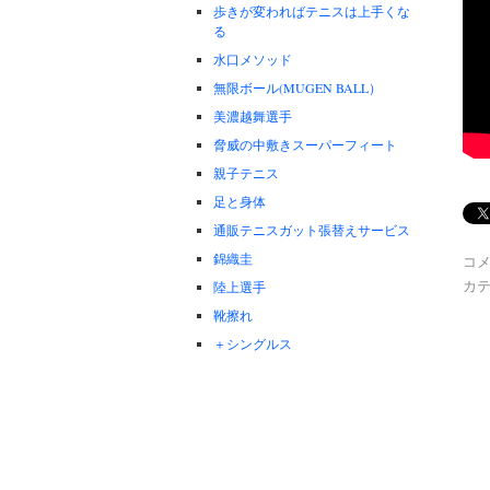
歩きが変わればテニスは上手くな
る
水口メソッド
無限ボール(MUGEN BALL）
美濃越舞選手
脅威の中敷きスーパーフィート
親子テニス
足と身体
通販テニスガット張替えサービス
錦織圭
コ
カテ
陸上選手
靴擦れ
＋シングルス