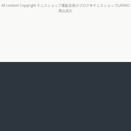
All content Copyright テニスショップ通販店長のブログ＠テニスショップLAFINO
西山克久