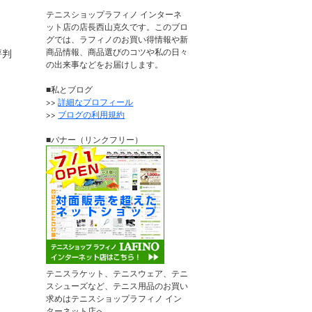
テニスショップラフィノ インターネ
ット店の店長西山克久です。このブロ
グでは、ラフィノのお買い得情報や新
商品情報、商品選びのコツや私の日々
評判
の出来事などをお届けします。
■私とブログ
>>
詳細なプロフィール
>>
ブログの利用規約
■バナー（リンクフリー）
テニスラケット、テニスウェア、テニ
スシューズなど、テニス用品のお買い
求めはテニスショップラフィノ イン
ターネット店へ