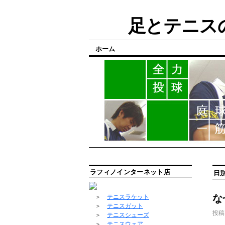
足とテニスの
ホーム
ラフィノインターネット店
日
な
＞
テニスラケット
＞
テニスガット
投稿
＞
テニスシューズ
＞
テニスウェア