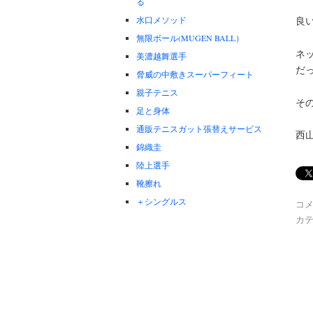
る
水口メソッド
良
無限ボール(MUGEN BALL）
ネ
美濃越舞選手
だ
脅威の中敷きスーパーフィート
親子テニス
そ
足と身体
通販テニスガット張替えサービス
西
錦織圭
陸上選手
靴擦れ
＋シングルス
コ
カテ