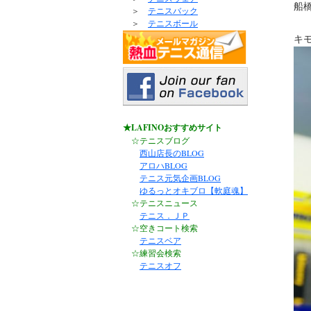
船橋
＞
テニスバック
＞
テニスボール
キ
★LAFINOおすすめサイト
☆テニスブログ
西山店長のBLOG
アロハBLOG
テニス元気企画BLOG
ゆるっとオキブロ【軟庭魂】
☆テニスニュース
テニス．ＪＰ
☆空きコート検索
テニスベア
☆練習会検索
テニスオフ