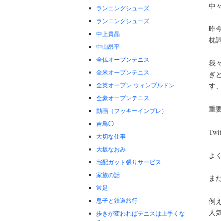
中
ランニングシューズ
ランニングシューズ
昨
中上貴晶
枕
中山昂平
全仏オープンテニス
我
全米オープンテニス
ぎ
全英オープン ウィンブルドン
す
全豪オープンテニス
重
動画（フッキーインプレ）
吉鳥◯
Tw
大切な仕事
大坂なおみ
よ
宅配ガット張りサービス
家族の話
ま
常足
息子と鉄道旅行
例
人
歩きが変わればテニスは上手くな