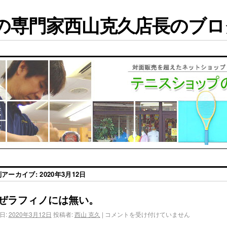
専門家西山克久店長のブログ
別アーカイブ:
2020年3月12日
ぜラフィノには無い。
日:
2020年3月12日
投稿者:
西山 克久
|
コメントを受け付けていません