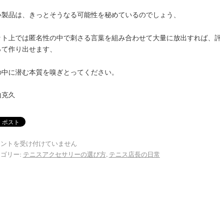
い製品は、きっとそうなる可能性を秘めているのでしょう、
ット上では匿名性の中で刺さる言葉を組み合わせて大量に放出すれば、
って作り出せます、
の中に潜む本質を嗅ぎとってください。
山克久
メントを受け付けていません
ゴリー:
テニスアクセサリーの選び方
,
テニス店長の日常