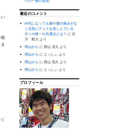
への一番の近道。
最近のコメント
しい
80代になっても膝や腰の痛みがな
く元気にテニスを楽しんでいる
方々の唯一の共通点とは？
に
石
を嗅
川 航大
より
しま
岡山から
に
西山 克久
より
岡山から
に
とっしぃ
より
岡山から
に
西山 克久
より
岡山から
に
とっしぃ
より
プロフィール
全く