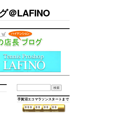
＠LAFINO
手賀沼エコマラソンスタートまで
0
0
0
0
0
0
0
0
0
days
hours
minutes
seconds