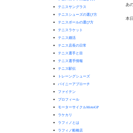
あ
テニスサングラス
テニスシューズの選び方
本
テニスボールの選び方
テニスラケット
テニス婚活
テニス店長の日常
テニス選手と目
テニス選手情報
テニス駅伝
トレーングシューズ
バイニーアプローチ
ファイテン
プロフィール
モーターサイクルMotoGP
ラケカリ
ラフィノとは
ラフィノ船橋店