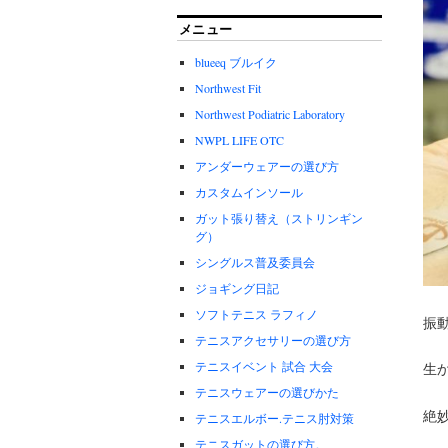
メニュー
blueeq ブルイク
Northwest Fit
Northwest Podiatric Laboratory
NWPL LIFE OTC
アンダーウェアーの選び方
カスタムインソール
ガット張り替え（ストリンギン
グ）
シングルス普及委員会
ジョギング日記
ソフトテニス ラフィノ
振
テニスアクセサリーの選び方
テニスイベント 試合 大会
生
テニスウェアーの選びかた
絶
テニスエルボー.テニス肘対策
テニスガットの選び方。