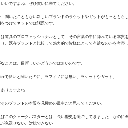
々いいですよね、ぜひ買いに来てください。
今、聞いたこともない新しいブランドのラケットやガットがもっともら
詞をつけてネットでは話題です、
々は道具のプロフェッショナルとして、その言葉の中に隠れている本質
とり、既存ブランドと比較して魅力的で皆様にとって有益なのかを考察
、
要なことは、目新しいかどうかでは無いのです、
itterで良いと聞いたのに、ラフィノには無い、ラケットやガット、
くありますよね
だそのブランドの本質を見極めの最中だと思ってください。
えばこのクェークバスターとは、長い歴史を過ごしてきました、なのに
気が色褪せない、対抗できない