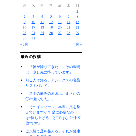
、
月
火
水
木
金
土
日
1
2
3
4
5
6
7
8
9
10
11
12
13
14
15
16
17
18
19
20
21
22
23
24
25
26
27
28
29
30
31
« 2月
4月 »
最近の投稿
「『神が降りてきた！』その瞬間
は、少し先に待っています」
知る人ぞ知る、アシックスの名品
リストバンド。
「スネの痛みの原因は、まさかの
◯cm差でした。」
「そのインソール、本当に足を整
えていますか？ 足に必要なの
は“持ち上げること”ではなく“中立
位”です」
ご夫婦で足を整える。それが健康