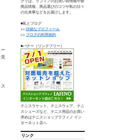
グでは、ラフィノのお買い得情報や新
商品情報、商品選びのコツや私の日々
の出来事などをお届けします。
■私とブログ
>>
詳細なプロフィール
>>
ブログの利用規約
■バナー（リンクフリー）
ュー
を見
クス
テニスラケット、テニスウェア、テニ
スシューズなど、テニス用品のお買い
求めはテニスショップラフィノ イン
ターネット店へ
リンク