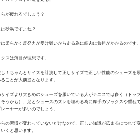
ちらが疲れるでしょう？
えは砂浜ですよね？
浜は柔らかく反発力が受け難いから走る為に筋肉に負担がかかるのです
ックスは薄目が理想です。
だし！ちゃんとサイズを計測して正しサイズで正しい性能のシューズを
いることが大前提となります。
のサイズより大きめのシューズを履いている人がテニスでは多く（トッ
もそうかも）、足とシューズのズレを埋める為に厚手のソックスや重ね
プレーヤーが多いのでしょう。
からの習慣が変わっていないだけなので、正しい知識が広まるにつれて
ていくと思います。