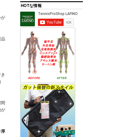
HOTな情報
いが
製品
付き
的
隙間
肉が
分厚