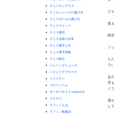
テニスサングラス
ど
テニスシューズの選び方
テニスボールの選び方
答
テニスラケット
テニス婚活
砂
テニス店長の日常
テニス選手と目
ソ
テニス選手情報
テニス駅伝
た
て
トレーングシューズ
バイニーアプローチ
足
ファイテン
手
プロフィール
く
モーターサイクルMotoGP
ラケカリ
昔
ラフィノとは
し
ラフィノ船橋店