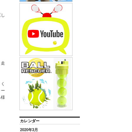
正し
、走
くく
ォー
る様
カレンダー
2020年3月