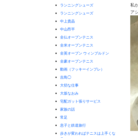
私
ランニングシューズ
ア
ランニングシューズ
中上貴晶
中山昂平
全仏オープンテニス
全米オープンテニス
全英オープン ウィンブルドン
全豪オープンテニス
動画（フッキーインプレ）
吉鳥◯
大切な仕事
大坂なおみ
宅配ガット張りサービス
家族の話
常足
息子と鉄道旅行
歩きが変わればテニスは上手くな