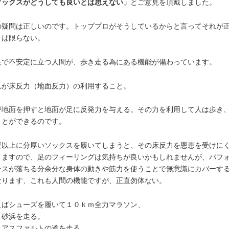
ソックスがどうしても良いとは思えない」
とご意見を頂戴しました。
の疑問は正しいのです。トッププロがそうしているからと言ってそれが
とは限らない。
足で不安定に立つ人間が、歩き走る為にある機能が備わっています。
れが床反力（地面反力）の利用すること。
が地面を押すと地面が足に反発力を与える。その力を利用して人は歩き
ことができるのです。
要以上に分厚いソックスを履いてしまうと、その床反力を恩恵を受けに
りますので、足のフィーリングは気持ちが良いかもしれませんが、パフ
ンスが落ちる分余分な身体の動きや筋力を使うことで無意識にカバーす
なります、これも人間の機能ですが、正直勿体ない。
えばシューズを履いて１０ｋｍ全力マラソン、
、砂浜を走る。
、アスファルトの道を走る。