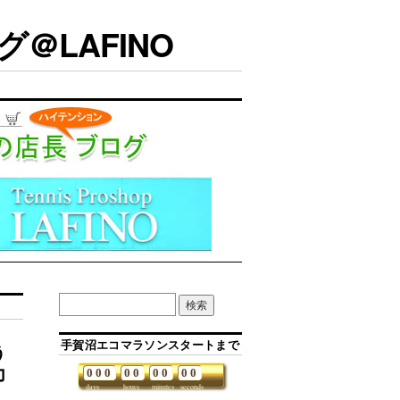
＠LAFINO
手賀沼エコマラソンスタートまで
う
力
0
0
0
0
0
0
0
0
0
days
hours
minutes
seconds