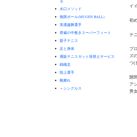
る
イ
水口メソッド
無限ボール(MUGEN BALL）
初
美濃越舞選手
脅威の中敷きスーパーフィート
テ
親子テニス
プ
足と身体
ズ
通販テニスガット張替えサービス
つ
錦織圭
陸上選手
隙
靴擦れ
アシ
＋シングルス
男