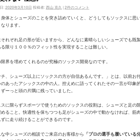
日:
2020年3月10日
投稿者:
西山 克久
|
2件のコメント
と身体とシューズのことを突き詰めていくと、どうしてもソックスに思
くなります。
はそれぞれ足の形が近いますから、どんなに素晴らしいシューズでも既
ある限り１００％のフィット性を実現することは難しい。
の限界を埋めてくれるのが究極のソックス開発なのです。
ウチ、シューズ以上にソックスの方が自信あるんです。」とは、以前お
いのあったアシックスの中の人。控えめに語ってくれたその一言が印象
、ずーっと頭の片隅に残っていました。
ニスに限らずスポーツで使うためのソックスの役割は、シューズと足の
埋めること。快適性を保ちつつも足がシューズの中で動かなければ、筋
れずに走り続けることができるのです。
「プロの選手も履いている
んな中シューズの相談でご来店のお客様から