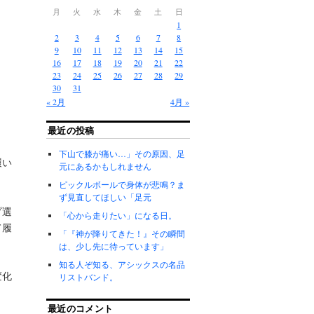
月
火
水
木
金
土
日
1
2
3
4
5
6
7
8
9
10
11
12
13
14
15
16
17
18
19
20
21
22
23
24
25
26
27
28
29
30
31
。
« 2月
4月 »
最近の投稿
下山で膝が痛い…」その原因、足
履い
元にあるかもしれません
ピックルボールで身体が悲鳴？ま
ず見直してほしい「足元
プ選
「心から走りたい」になる日。
て履
「『神が降りてきた！』その瞬間
は、少し先に待っています」
知る人ぞ知る、アシックスの名品
変化
リストバンド。
最近のコメント