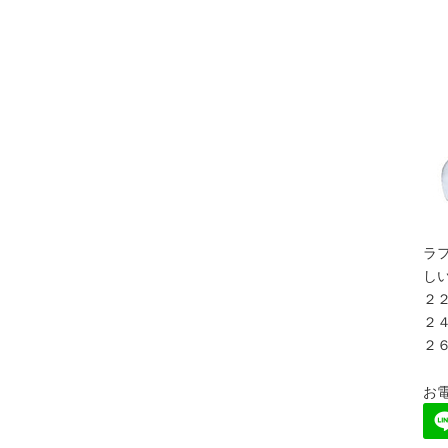
ラ
し
２２
２４
２６
お電