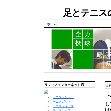
足とテニスの
ホーム
ラフィノインターネット店
日
「
＞
テニスラケット
＞
テニスガット
し
＞
テニスシューズ
は
＞
テニスウェア