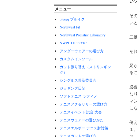
い
メニュー
そ
blueeq ブルイク
い
Northwest Fit
Northwest Podiatric Laboratory
二
NWPL LIFE OTC
そ
アンダーウェアーの選び方
カスタムインソール
足
ガット張り替え（ストリンギン
る
グ）
シングルス普及委員会
必
ジョギング日記
な
ソフトテニス ラフィノ
マ
テニスアクセサリーの選び方
に
テニスイベント 試合 大会
テニスウェアーの選びかた
例
テニスエルボー.テニス肘対策
１
テニスガットの選び方。
２