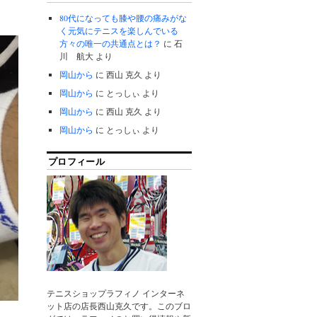
80代になっても膝や腰の痛みがな
く元気にテニスを楽しんでいる
方々の唯一の共通点とは？
に
石
川 航大
より
岡山から
に
西山 克久
より
岡山から
に
とっしぃ
より
岡山から
に
西山 克久
より
岡山から
に
とっしぃ
より
プロフィール
テニスショップラフィノ インターネ
ット店の店長西山克久です。このブロ