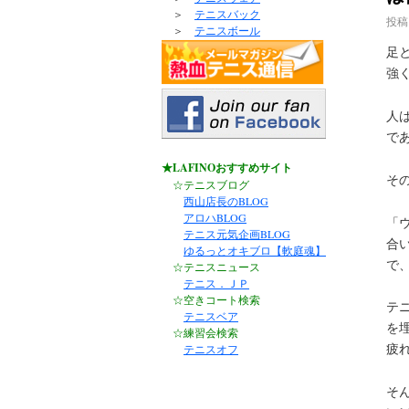
＞
テニスバック
投稿
＞
テニスボール
足
強
人
で
★LAFINOおすすめサイト
そ
☆テニスブログ
西山店長のBLOG
アロハBLOG
「
テニス元気企画BLOG
合
ゆるっとオキブロ【軟庭魂】
で
☆テニスニュース
テニス．ＪＰ
☆空きコート検索
テ
テニスベア
を
☆練習会検索
疲
テニスオフ
そ