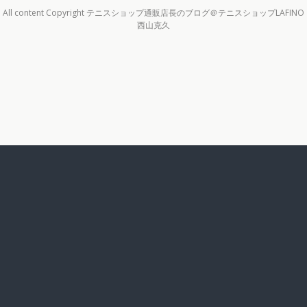
All content Copyright テニスショップ通販店長のブログ＠テニスショップLAFINO
西山克久