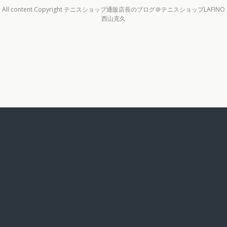
All content Copyright テニスショップ通販店長のブログ＠テニスショップLAFINO
西山克久