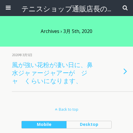
テニスショップ通販店長のブログ＠テニスショップLAFINO 西山克久
Archives › 3月 5th, 2020
2020年3月5日
風が強い花粉が凄い日に、鼻
水ジャァージャアーが ジ
ャ くらいになります、
Back to top
Mobile
Desktop