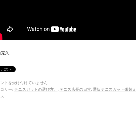
山克久
メントを受け付けていません
ゴリー:
テニスガットの選び方。
,
テニス店長の日常
,
通販テニスガット張替
ビス