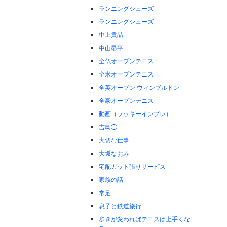
ランニングシューズ
ランニングシューズ
中上貴晶
中山昂平
全仏オープンテニス
全米オープンテニス
全英オープン ウィンブルドン
全豪オープンテニス
動画（フッキーインプレ）
吉鳥◯
大切な仕事
大坂なおみ
宅配ガット張りサービス
家族の話
常足
息子と鉄道旅行
歩きが変わればテニスは上手くな