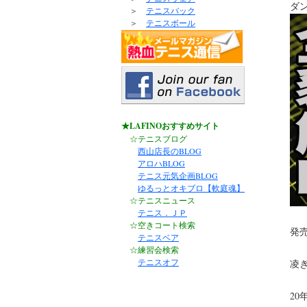
ダ
＞
テニスバック
＞
テニスボール
★LAFINOおすすめサイト
☆テニスブログ
西山店長のBLOG
アロハBLOG
テニス元気企画BLOG
ゆるっとオキブロ【軟庭魂】
☆テニスニュース
テニス．ＪＰ
☆空きコート検索
発売
テニスベア
☆練習会検索
テニスオフ
凌
2