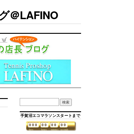
＠LAFINO
手賀沼エコマラソンスタートまで
0
0
0
0
0
0
0
0
0
days
hours
minutes
seconds