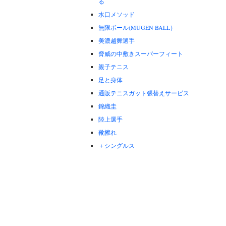
る
水口メソッド
無限ボール(MUGEN BALL）
美濃越舞選手
脅威の中敷きスーパーフィート
親子テニス
足と身体
通販テニスガット張替えサービス
錦織圭
陸上選手
靴擦れ
＋シングルス