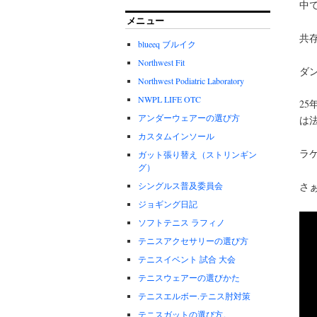
中
メニュー
共
blueeq ブルイク
Northwest Fit
ダ
Northwest Podiatric Laboratory
NWPL LIFE OTC
2
アンダーウェアーの選び方
は
カスタムインソール
ラ
ガット張り替え（ストリンギン
グ）
シングルス普及委員会
さ
ジョギング日記
ソフトテニス ラフィノ
テニスアクセサリーの選び方
テニスイベント 試合 大会
テニスウェアーの選びかた
テニスエルボー.テニス肘対策
テニスガットの選び方。