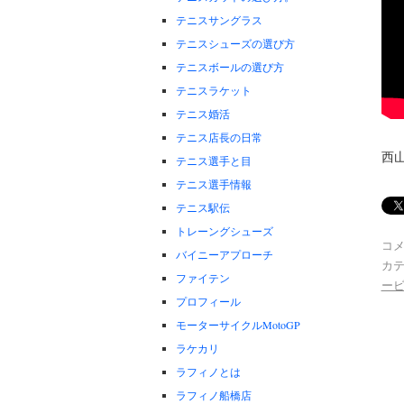
テニスサングラス
テニスシューズの選び方
テニスボールの選び方
テニスラケット
テニス婚活
テニス店長の日常
西
テニス選手と目
テニス選手情報
テニス駅伝
トレーングシューズ
コ
バイニーアプローチ
カテ
ファイテン
ー
プロフィール
モーターサイクルMotoGP
ラケカリ
ラフィノとは
ラフィノ船橋店