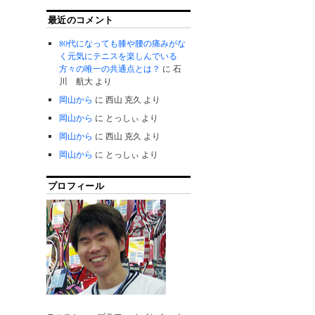
最近のコメント
80代になっても膝や腰の痛みがな
く元気にテニスを楽しんでいる
方々の唯一の共通点とは？
に
石
川 航大
より
岡山から
に
西山 克久
より
岡山から
に
とっしぃ
より
岡山から
に
西山 克久
より
岡山から
に
とっしぃ
より
プロフィール