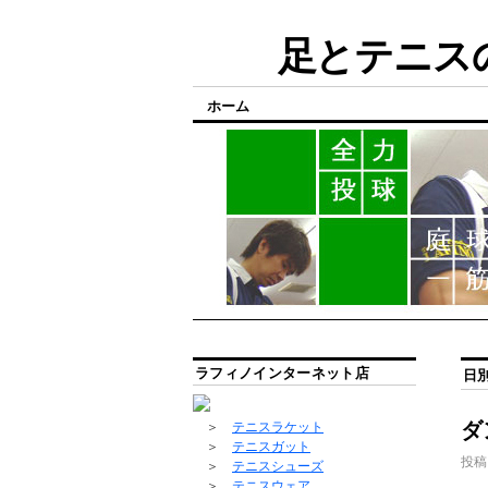
足とテニスの
ホーム
ラフィノインターネット店
日
ダ
＞
テニスラケット
＞
テニスガット
投稿
＞
テニスシューズ
＞
テニスウェア