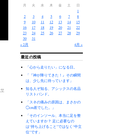
月
火
水
木
金
土
日
1
2
3
4
5
6
7
8
9
10
11
12
13
14
15
16
17
18
19
20
21
22
23
24
25
26
27
28
29
30
31
« 2月
4月 »
最近の投稿
「心から走りたい」になる日。
「『神が降りてきた！』その瞬間
は、少し先に待っています」
知る人ぞ知る、アシックスの名品
えサ
リストバンド。
「スネの痛みの原因は、まさかの
◯cm差でした。」
「そのインソール、本当に足を整
えていますか？ 足に必要なの
は“持ち上げること”ではなく“中立
位”です」