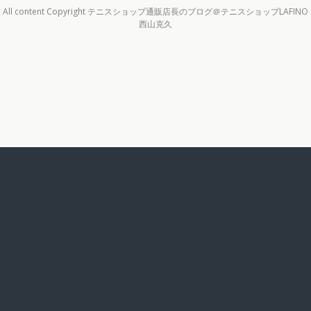
All content Copyright テニスショップ通販店長のブログ＠テニスショップLAFINO
西山克久