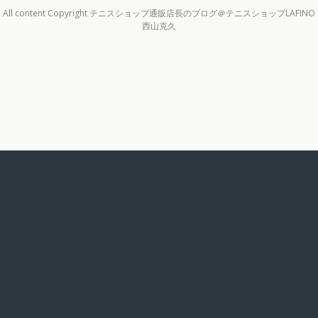
All content Copyright テニスショップ通販店長のブログ＠テニスショップLAFINO
西山克久