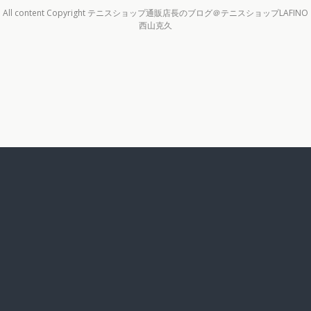
All content Copyright テニスショップ通販店長のブログ＠テニスショップLAFINO
西山克久