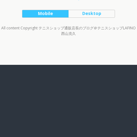
Mobile
Desktop
All content Copyright テニスショップ通販店長のブログ＠テニスショップLAFINO
西山克久