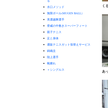
る
く
水口メソッド
無限ボール(MUGEN BALL）
美濃越舞選手
脅威の中敷きスーパーフィート
親子テニス
足と身体
通販テニスガット張替えサービス
錦織圭
陸上選手
靴擦れ
＋シングルス
あ