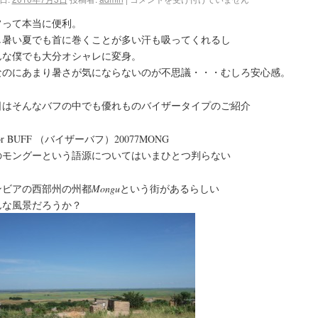
フって本当に便利。
し暑い夏でも首に巻くことが多い汗も吸ってくれるし
んな僕でも大分オシャレに変身。
なのにあまり暑さが気にならないのが不思議・・・むしろ安心感。
日はそんなバフの中でも優れものバイザータイプのご紹介
sor BUFF （バイザーバフ）20077MONG
のモングーという語源についてはいまひとつ判らない
ンビアの西部州の州都
Mongu
という街があるらしい
んな風景だろうか？