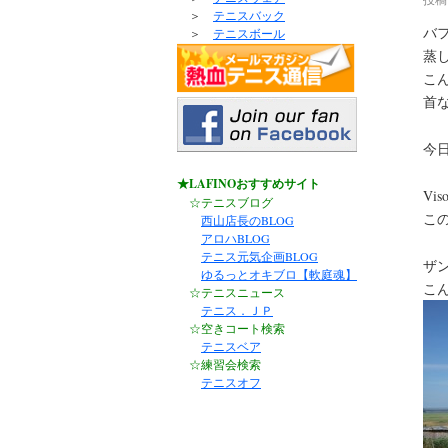
＞
テニスバック
バ
＞
テニスボール
蒸
こ
首
今
★LAFINOおすすめサイト
Vi
☆テニスブログ
こ
西山店長のBLOG
アロハBLOG
テニス元気企画BLOG
ザ
ゆるっとオキブロ【軟庭魂】
こ
☆テニスニュース
テニス．ＪＰ
☆空きコート検索
テニスベア
☆練習会検索
テニスオフ