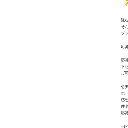
嫌
そ
ブ
応
応
下
1
必
ホ
感
件
応
※