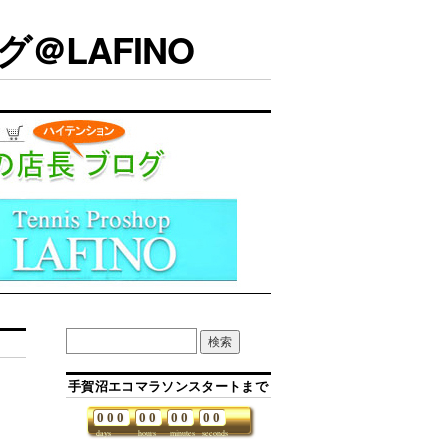
＠LAFINO
手賀沼エコマラソンスタートまで
0
0
0
0
0
0
0
0
0
days
hours
minutes
seconds