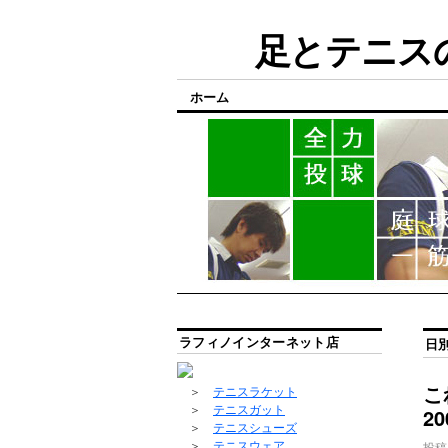
足とテニスの
ホーム
ラフィノインターネット店
日
こ
＞
テニスラケット
＞
テニスガット
2
＞
テニスシューズ
＞
テニスウェア
投稿