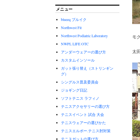
メニュー
blueeq ブルイク
Northwest Fit
Northwest Podiatric Laboratory
モ
NWPL LIFE OTC
太
アンダーウェアーの選び方
カスタムインソール
ガット張り替え（ストリンギン
グ）
シングルス普及委員会
ジョギング日記
ソフトテニス ラフィノ
テニスアクセサリーの選び方
テニスイベント 試合 大会
テニスウェアーの選びかた
テニスエルボー.テニス肘対策
テニスガットの選び方。