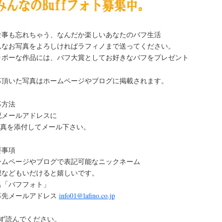
な事も忘れちゃう、なんだか楽しいあなたのバフ生活
んなお写真をよろしければラフィノまで送ってください。
ラボーな作品には、バフ大賞としてお好きなバフをプレゼント
募頂いた写真はホームページやブログに掲載されます。
募方法
記メールアドレスに
,写真を添付してメール下さい。
要事項
ームページやブログで表記可能なニックネーム
想などもいだけると嬉しいです。
名「バフフォト」
募先メールアドレス
info01@lafino.co.jp
必ず読んでください。