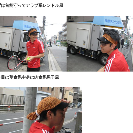
ずは首筋守ってアラブ系レンドル風
た目は草食系中身は肉食系男子風