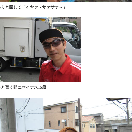
るりと回して「イヤァ～サァサァ～」
っと言う間にマイナス15歳