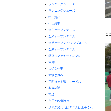
ランニングシューズ
ランニングシューズ
中上貴晶
中山昂平
全仏オープンテニス
こ
全米オープンテニス
全英オープン ウィンブルドン
全豪オープンテニス
動画（フッキーインプレ）
吉鳥◯
大切な仕事
大坂なおみ
宅配ガット張りサービス
家族の話
常足
息子と鉄道旅行
歩きが変わればテニスは上手くな