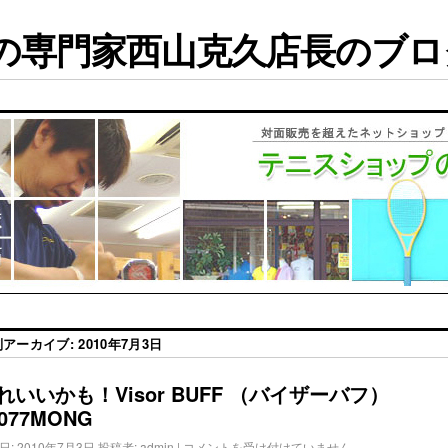
専門家西山克久店長のブログ
別アーカイブ:
2010年7月3日
れいいかも！Visor BUFF （バイザーバフ）
0077MONG
日:
2010年7月3日
投稿者:
admin
|
コメントを受け付けていません