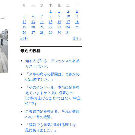
月
火
水
木
金
土
日
1
2
3
4
5
6
7
8
9
10
11
12
13
14
15
16
17
18
19
20
21
22
23
24
25
26
27
28
29
30
31
« 6月
8月 »
最近の投稿
知る人ぞ知る、アシックスの名品
リストバンド。
「スネの痛みの原因は、まさかの
◯cm差でした。」
「そのインソール、本当に足を整
えていますか？ 足に必要なの
は“持ち上げること”ではなく“中立
位”です」
ご夫婦で足を整える。それが健康
への一番の近道。
「猛暑でも元気に動ける理由は、
足にありました。」