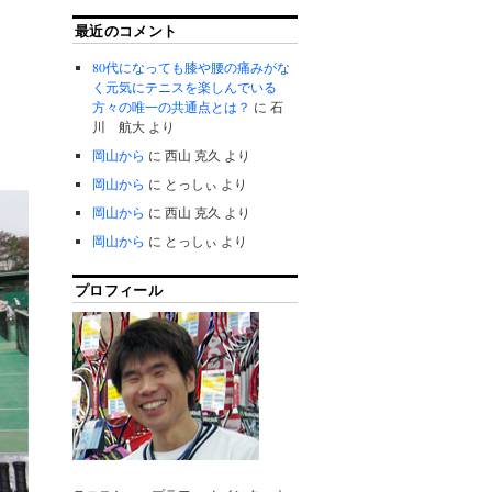
最近のコメント
80代になっても膝や腰の痛みがな
く元気にテニスを楽しんでいる
方々の唯一の共通点とは？
に
石
川 航大
より
岡山から
に
西山 克久
より
岡山から
に
とっしぃ
より
岡山から
に
西山 克久
より
岡山から
に
とっしぃ
より
プロフィール