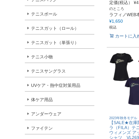
定価(税込）
¥
4
のところ
テニスボール
ラフィノWEB
¥
1,650
税込
テニスガット（ロール）
カートに入
テニスガット（単張り）
テニス小物
テニスサングラス
UVケア・熱中症対策用品
体ケア用品
アンダーウェア
2023年秋冬モデル
【SALE★在
ラ（FILA）テ
ファイテン
ウィメンズ ア
シャツ VL269