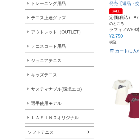
トレーニング用品
発売【返品・
SALE
定価(税込）
¥
7
テニス上達グッズ
のところ
ラフィノWEB
アウトレット（OUTLET）
¥
2,750
税込
テニスコート用品
カートに入
ジュニアテニス
キッズテニス
サスティナブル(環境エコ)
選手使用モデル
ＬＡＦＩＮＯオリジナル
ソフトテニス