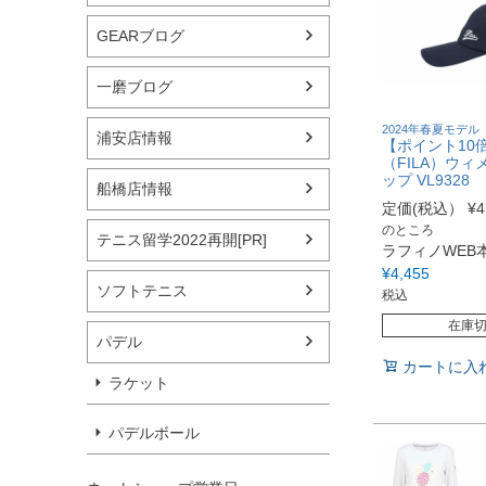
GEARブログ
一磨ブログ
2024年春夏モデル
浦安店情報
【ポイント10
（FILA）ウィ
ップ VL9328
船橋店情報
定価(税込）
¥
4
のところ
テニス留学2022再開[PR]
ラフィノWEB
¥
4,455
ソフトテニス
税込
在庫
パデル
カートに入
ラケット
パデルボール