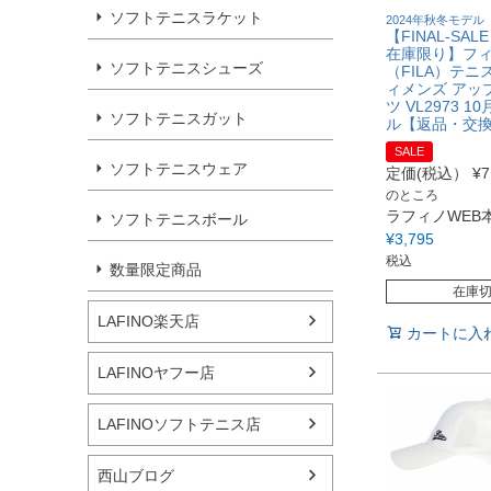
ソフトテニスラケット
2024年秋冬モデル
【FINAL-SAL
在庫限り】フ
ソフトテニスシューズ
（FILA）テニ
ィメンズ アッ
ツ VL2973 
ソフトテニスガット
ル【返品・交
SALE
ソフトテニスウェア
定価(税込）
¥
7
のところ
ラフィノWEB
ソフトテニスボール
¥
3,795
税込
数量限定商品
在庫
LAFINO楽天店
カートに入
LAFINOヤフー店
LAFINOソフトテニス店
西山ブログ