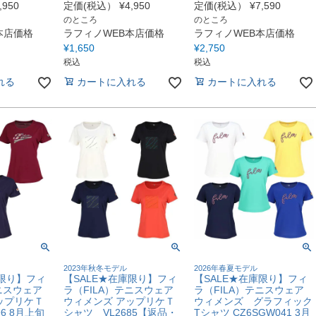
,950
定価(税込）
¥
4,950
定価(税込）
¥
7,590
のところ
のところ
本店価格
ラフィノWEB本店価格
ラフィノWEB本店価格
¥
1,650
¥
2,750
税込
税込
れる
カートに入れる
カートに入れる
2023年秋冬モデル
2026年春夏モデル
庫限り】フィ
【SALE★在庫限り】フィ
【SALE★在庫限り】フィ
ニスウェア
ラ（FILA）テニスウェア
ラ（FILA）テニスウェア
ップリケＴ
ウィメンズ アップリケＴ
ウィメンズ グラフィック
6 8月上旬
シャツ VL2685【返品・
Tシャツ CZ6SGW041 3月