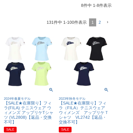
8
件中
1
-
8
件表示
131
件中
1
-
100
件表示
1
2
2024年春夏モデル
2023年秋冬モデル
【SALE★在庫限り】フィ
【SALE★在庫限り】フィ
ラ(FILA) テニスウェア ウ
ラ（FILA）テニスウェア
ィメンズ アップリケTシャ
ウィメンズ アップリケＴ
ツ (VL2808)【返品・交換
シャツ VL2742【返品・
不可】
交換不可】
SALE
SALE