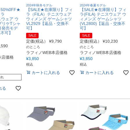
2024年秋冬モデル
2024年春夏モデル
E 50%0FF★
【SALE★在庫限り】フィ
【SALE★在庫限り】フィ
ィラ
ラ（FILA）テニスウェア
ラ(FILA) テニスウェア ウ
スウェア ウ
ウィメンズ ゲームシャツ
ィメンズ ゲームシャツ
プリケTシャ
VL2929【返品・交換不
(VL2800)【返品・交換不
10月発売モデ
可】
可】
換不可】
SALE
SALE
定価(税込）
¥
9,790
定価(税込）
¥
10,230
,590
のところ
のところ
ラフィノWEB本店価格
ラフィノWEB本店価格
本店価格
¥
3,850
¥
3,850
税込
税込
カートに入れる
カートに入れる
切れ
れる