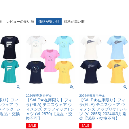
順
レビューの多い順
価格が安い順
価格が高い順
2024年春夏モデル
2024年春夏モデル
庫限り】フィ
【SALE★在庫限り】フィ
【SALE★在庫限り】フィ
ニスウェア ウ
ラ(FILA) テニスウェア ウ
ラ(FILA) テニスウェア ウ
フィックTシ
ィメンズ グラフィックTシ
ィメンズ アップリケTシャ
0【返品・交換
ャツ (VL2870)【返品・交
ツ (VL2855) 2024年3月発
換不可】
売【返品・交換不可】
SALE
SALE