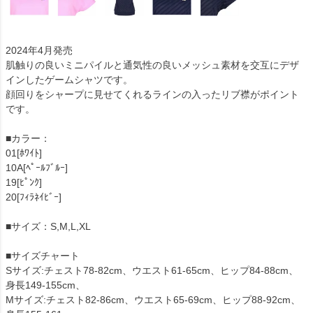
2024年4月発売
肌触りの良いミニパイルと通気性の良いメッシュ素材を交互にデザ
インしたゲームシャツです。
顔回りをシャープに見せてくれるラインの入ったリブ襟がポイント
です。
■カラー：
01[ﾎﾜｲﾄ]
10A[ﾍﾟｰﾙﾌﾞﾙｰ]
19[ﾋﾟﾝｸ]
20[ﾌｨﾗﾈｲﾋﾞｰ]
■サイズ：S,M,L,XL
■サイズチャート
Sサイズ:チェスト78-82cm、ウエスト61-65cm、ヒップ84-88cm、
身長149-155cm、
Mサイズ:チェスト82-86cm、ウエスト65-69cm、ヒップ88-92cm、