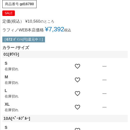
商品番号
gd16780
SALE
定価(税込）
¥
10,560
のところ
¥
7,392
ラフィノWEB本店価格
税込
[
672
ﾎﾟｲﾝﾄ(円)還元中！]
カラー
サイズ
01[ﾎﾜｲﾄ]
S
—
在庫切れ
M
—
在庫切れ
L
—
在庫切れ
XL
—
在庫切れ
10A[ﾍﾟｰﾙﾌﾞﾙｰ]
S