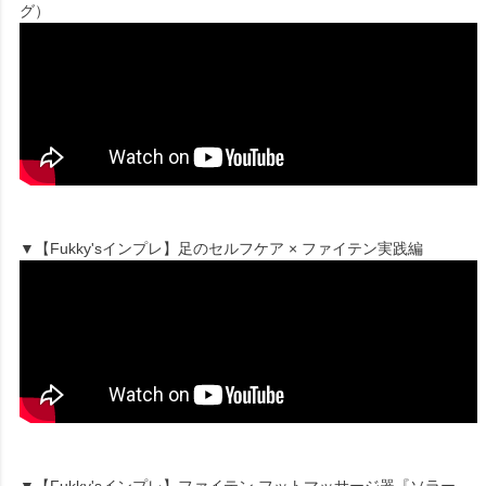
グ）
▼【Fukky'sインプレ】足のセルフケア × ファイテン実践編
▼【Fukky'sインプレ】ファイテン フットマッサージ器『ソラー