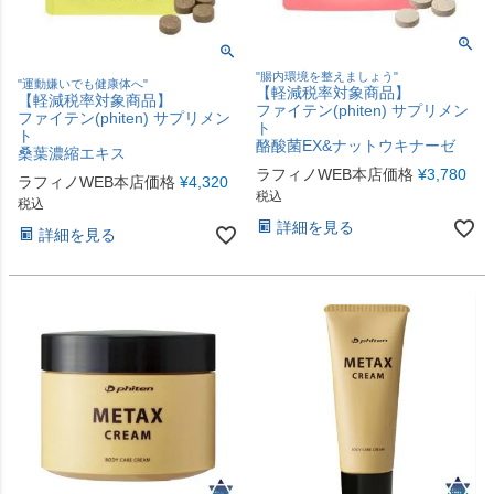
"腸内環境を整えましょう"
"運動嫌いでも健康体へ"
【軽減税率対象商品】
【軽減税率対象商品】
ファイテン(phiten) サプリメン
ファイテン(phiten) サプリメン
ト
ト
酪酸菌EX&ナットウキナーゼ
桑葉濃縮エキス
ラフィノWEB本店価格
¥
3,780
ラフィノWEB本店価格
¥
4,320
税込
税込
詳細を見る
詳細を見る