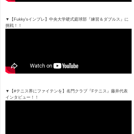
▼【Fukky'sインプレ】中央大学硬式庭球部『練習＆ダブルス』に
挑戦！！
▼【#テニス界にファイテンを】名門クラブ『Fテニス』藤井代表
インタビュー！！