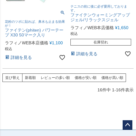
テニスの前に後に必ず愛用しておりま
す。
ファイテンウォーミングアップ
ジェル/リラックスジェル
花粉のツボに貼れば、鼻水も止まる効果
が！
ラフィノWEB本店価格
¥
1,650
ファイテン(phiten) パワーテー
税込
プ X30 50マーク入り
在庫切れ
ラフィノWEB本店価格
¥
1,100
税込
詳細を見る
詳細を見る
並び替え
新着順
レビューの多い順
価格が安い順
価格が高い順
16
件中
1
-
16
件表示
ペー