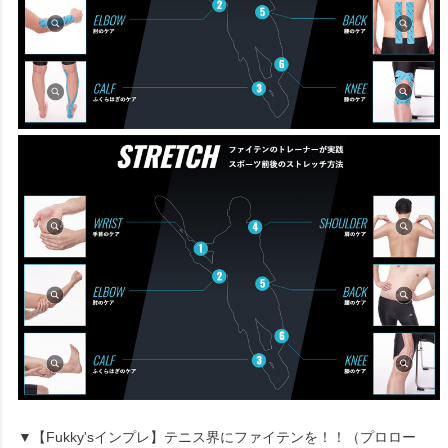
▼【Fukky'sインプレ】テニス界にファイテンを！！（プロロー