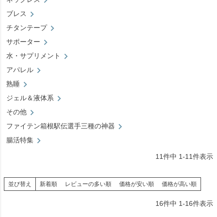
ブレス
チタンテープ
サポーター
水・サプリメント
アパレル
熟睡
ジェル＆液体系
その他
ファイテン箱根駅伝選手三種の神器
腸活特集
11
件中
1
-
11
件表示
並び替え
新着順
レビューの多い順
価格が安い順
価格が高い順
16
件中
1
-
16
件表示