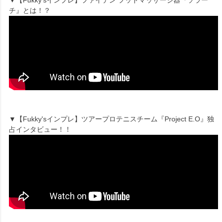
チ』とは！？
▼【Fukky'sインプレ】ツアープロテニスチーム『Project E.O』独
占インタビュー！！