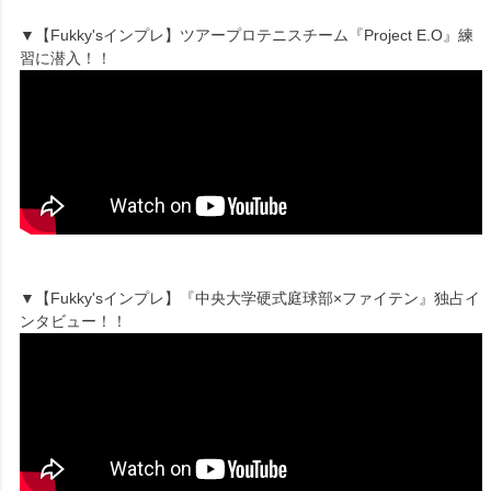
▼【Fukky'sインプレ】ツアープロテニスチーム『Project E.O』練
習に潜入！！
▼【Fukky'sインプレ】『中央大学硬式庭球部×ファイテン』独占イ
ンタビュー！！