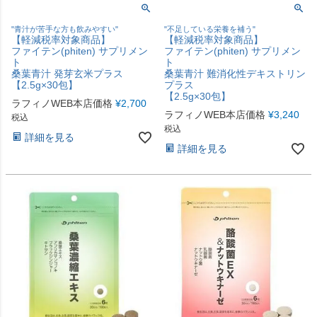
"青汁が苦手な方も飲みやすい"
"不足している栄養を補う"
【軽減税率対象商品】
【軽減税率対象商品】
ファイテン(phiten) サプリメン
ファイテン(phiten) サプリメン
ト
ト
桑葉青汁 発芽玄米プラス
桑葉青汁 難消化性デキストリン
【2.5g×30包】
プラス
【2.5g×30包】
ラフィノWEB本店価格
¥
2,700
ラフィノWEB本店価格
¥
3,240
税込
税込
詳細を見る
詳細を見る