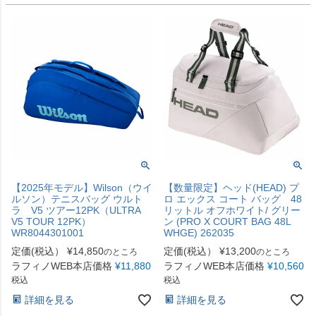
【2025年モデル】Wilson（ウイ
【数量限定】ヘッド(HEAD) プ
ルソン）テニスバッグ ウルト
ロ エックス コート バッグ 48
ラ V5 ツアー12PK（ULTRA
リットル オフホワイト/ グリー
V5 TOUR 12PK）
ン (PRO X COURT BAG 48L
WR8044301001
WHGE) 262035
定価(税込）
¥
14,850
定価(税込）
¥
13,200
のところ
のところ
ラフィノWEB本店価格
¥
11,880
ラフィノWEB本店価格
¥
10,560
税込
税込
詳細を見る
詳細を見る