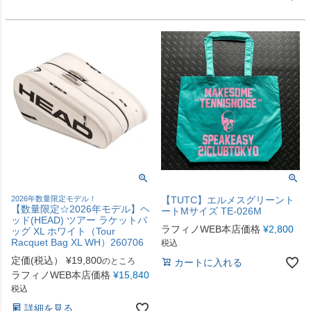
2026年数量限定モデル！
【TUTC】エルメスグリーント
【数量限定☆2026年モデル】ヘ
ートMサイズ TE-026M
ッド(HEAD) ツアー ラケットバ
ラフィノWEB本店価格
¥
2,800
ッグ XL ホワイト（Tour
Racquet Bag XL WH）260706
税込
定価(税込）
¥
19,800
のところ
カートに入れる
ラフィノWEB本店価格
¥
15,840
税込
詳細を見る