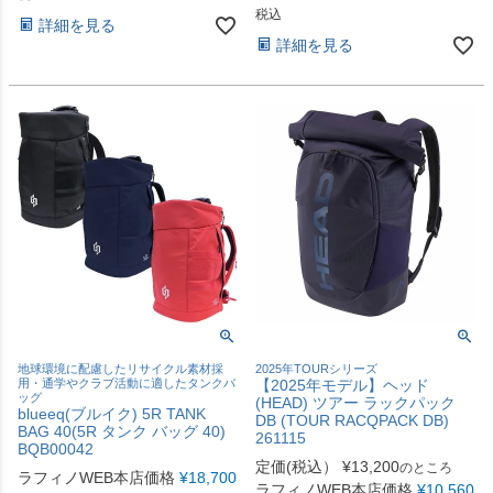
税込
詳細を見る
詳細を見る
地球環境に配慮したリサイクル素材採
2025年TOURシリーズ
用・通学やクラブ活動に適したタンクバ
【2025年モデル】ヘッド
ッグ
(HEAD) ツアー ラックパック
blueeq(ブルイク) 5R TANK
DB (TOUR RACQPACK DB)
BAG 40(5R タンク バッグ 40)
261115
BQB00042
定価(税込）
¥
13,200
のところ
ラフィノWEB本店価格
¥
18,700
ラフィノWEB本店価格
¥
10,560