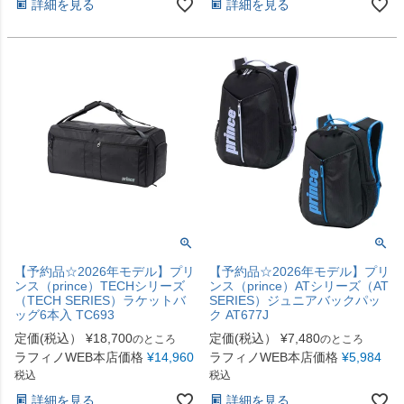
詳細を見る
詳細を見る
【予約品☆2026年モデル】プリ
【予約品☆2026年モデル】プリ
ンス（prince）TECHシリーズ
ンス（prince）ATシリーズ（AT
（TECH SERIES）ラケットバ
SERIES）ジュニアバックパッ
ッグ6本入 TC693
ク AT677J
定価(税込）
¥
18,700
定価(税込）
¥
7,480
のところ
のところ
ラフィノWEB本店価格
¥
14,960
ラフィノWEB本店価格
¥
5,984
税込
税込
詳細を見る
詳細を見る