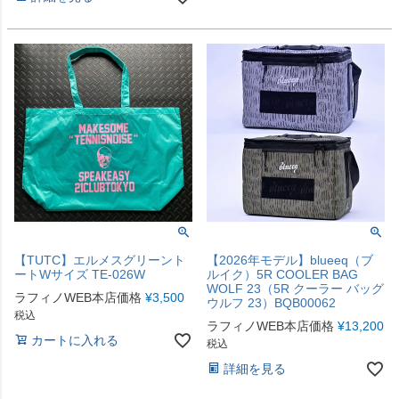
【TUTC】エルメスグリーント
【2026年モデル】blueeq（ブ
ートWサイズ TE-026W
ルイク）5R COOLER BAG
WOLF 23（5R クーラー バッグ
ラフィノWEB本店価格
¥
3,500
ウルフ 23）BQB00062
税込
ラフィノWEB本店価格
¥
13,200
カートに入れる
税込
詳細を見る