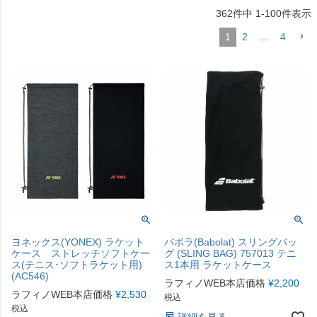
362
件中
1
-
100
件表示
1
2
…
4
ヨネックス(YONEX) ラケット
バボラ(Babolat) スリングバッ
ケース ストレッチソフトケー
グ (SLING BAG) 757013 テニ
ス(テニス･ソフトラケット用)
ス1本用 ラケットケース
(AC546)
ラフィノWEB本店価格
¥
2,200
ラフィノWEB本店価格
¥
2,530
税込
税込
詳細を見る