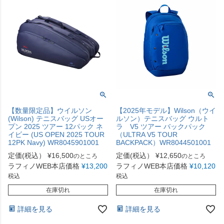
【数量限定品】ウイルソン
【2025年モデル】Wilson（ウイ
(Wilson) テニスバッグ USオー
ルソン）テニスバッグ ウルト
プン 2025 ツアー 12パック ネ
ラ V5 ツアー バックパック
イビー (US OPEN 2025 TOUR
（ULTRA V5 TOUR
12PK Navy) WR8045901001
BACKPACK）WR8044501001
定価(税込）
¥
16,500
定価(税込）
¥
12,650
のところ
のところ
ラフィノWEB本店価格
¥
13,200
ラフィノWEB本店価格
¥
10,120
税込
税込
在庫切れ
在庫切れ
詳細を見る
詳細を見る