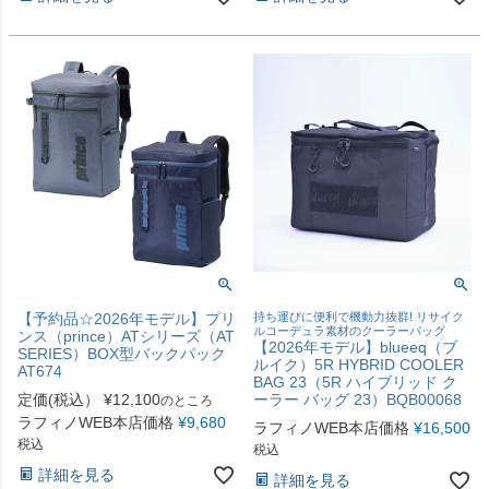
【予約品☆2026年モデル】プリ
持ち運びに便利で機動力抜群! リサイク
ルコーデュラ素材のクーラーバッグ
ンス（prince）ATシリーズ（AT
【2026年モデル】blueeq（ブ
SERIES）BOX型バックパック
ルイク）5R HYBRID COOLER
AT674
BAG 23（5R ハイブリッド ク
定価(税込）
¥
12,100
ーラー バッグ 23）BQB00068
のところ
ラフィノWEB本店価格
¥
9,680
ラフィノWEB本店価格
¥
16,500
税込
税込
詳細を見る
詳細を見る