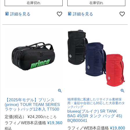
在庫切れ
在庫切れ
詳細を見る
詳細を見る
【2025年モデル】プリンス
地球環境に配慮したリサイクル素材採
用・遠征や合宿にも対応した大容量のタ
(prince) TOUR TEAM SERIES
ンクバッグ
ラケットバッグ12本入 TT500
blueeq(ブルイク) 5R TANK
BAG 45(5R タンク バッグ 45)
定価(税込）
¥
24,200
のところ
BQB00041
ラフィノWEB本店価格
¥
19,360
ラフィノWEB本店価格
¥
19,800
税込