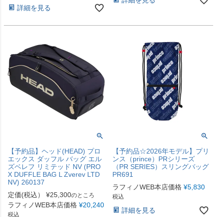
詳細を見る
【予約品】ヘッド(HEAD) プロ
【予約品☆2026年モデル】プリ
エックス ダッフル バッグ エル
ンス（prince）PRシリーズ
ズベレフ リミテッド NV (PRO
（PR SERIES）スリングバッグ
X DUFFLE BAG L Zverev LTD
PR691
NV) 260137
ラフィノWEB本店価格
¥
5,830
定価(税込）
¥
25,300
のところ
税込
ラフィノWEB本店価格
¥
20,240
詳細を見る
税込