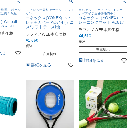
発揮。 ボール
"ストレッチ素材でラケットにフィ
自宅でも、コートでも。トレーニ
然に鍛えられ
ッ"ト
ングアイテム好評発売中！
ヨネックス(YONEX) スト
ヨネックス（YONEX）ト
 Winball
レッチカバー AC544 (テニ
レーニングマット AC517
I-120
ス/ソフトテニス用)
ラフィノWEB本店価格
本店価格
ラフィノWEB本店価格
¥
4,510
¥
1,650
税込
税込
在庫切れ
れる
在庫切れ
詳細を見る
詳細を見る