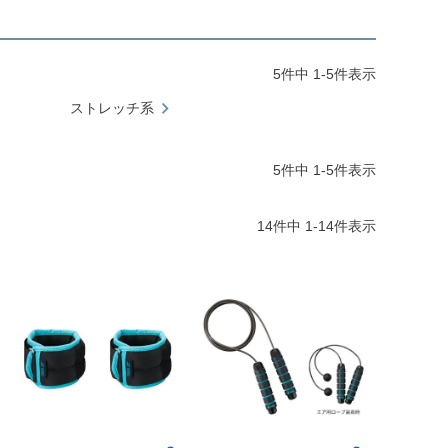
5
件中
1
-
5
件表示
ストレッチ系
5
件中
1
-
5
件表示
14
件中
1
-
14
件表示