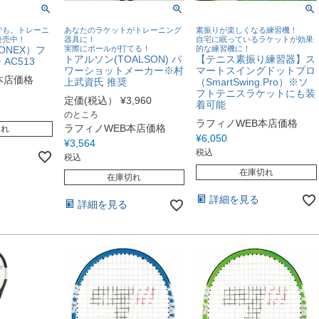
でも。トレーニ
あなたのラケットがトレーニング
素振りが楽しくなる練習機！
発売中！
器具に！
自宅に眠っているラケットが効果
ONEX）フ
実際にボールが打てる！
的な練習機に！
トアルソン(TOALSON) パ
【テニス素振り練習器】ス
AC513
ワーショットメーカー※村
マートスイングドットプロ
本店価格
上武資氏 推奨
（SmartSwing.Pro）※ソ
フトテニスラケットにも装
定価(税込）
¥
3,960
着可能
のところ
ラフィノWEB本店価格
ラフィノWEB本店価格
切れ
¥
6,050
¥
3,564
税込
税込
在庫切れ
在庫切れ
詳細を見る
詳細を見る