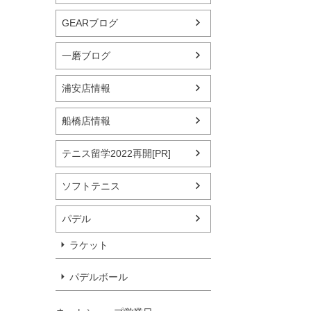
GEARブログ
一磨ブログ
浦安店情報
船橋店情報
テニス留学2022再開[PR]
ソフトテニス
パデル
ラケット
パデルボール