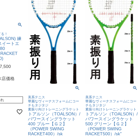
てる！
LSON) 練
スイートエ
80
 RACKET
0)
7,500
本店価格
美系テニス
美系テニス
切れ
華麗なヴィーナスフォームにコー
華麗なヴィーナスフォームにコー
チもタジタジ
チもタジタジ
素振り向けトレーニングラケット
素振り向けトレーニングラケット
トアルソン（TOALSON）/
トアルソン（TOALSON）/
パワースイングラケット
パワースイングラケット
400 ブルー【Ｇ２】
500 グリーン【Ｇ２】
（POWER SWING
（POWER SWING
RACKET400）/sk
RACKET500）/sk"