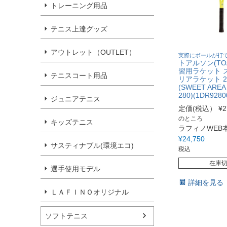
トレーニング用品
テニス上達グッズ
アウトレット（OUTLET）
実際にボールが打
トアルソン(TOA
習用ラケット 
テニスコート用品
リアラケット 2
(SWEET AREA
280)(1DR9280
ジュニアテニス
定価(税込）
¥
2
のところ
キッズテニス
ラフィノWEB
¥
24,750
サスティナブル(環境エコ)
税込
在庫
選手使用モデル
詳細を見る
ＬＡＦＩＮＯオリジナル
ソフトテニス