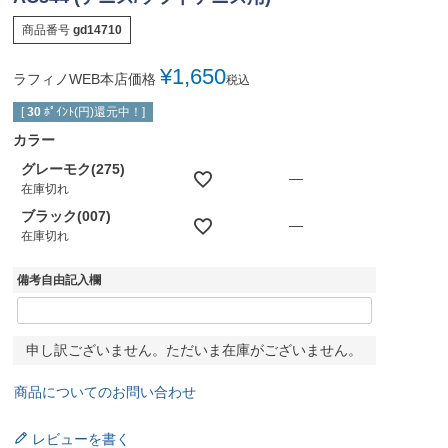
商品番号
gd14710
¥
1,650
ラフィノWEB本店価格
税込
[
30
ﾎﾟｲﾝﾄ(円)還元中！]
カラー
グレーモク(275)
—
在庫切れ
ブラック(007)
—
在庫切れ
備考自由記入欄
申し訳ございません。ただいま在庫がございません。
商品についてのお問い合わせ
レビューを書く