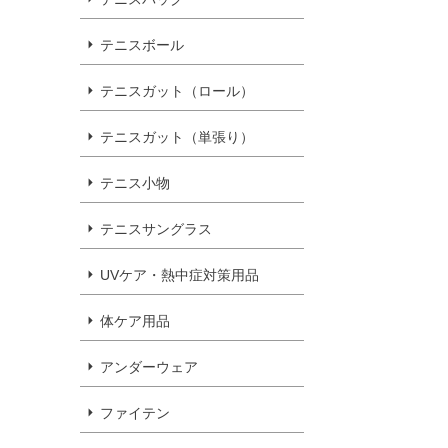
テニスボール
テニスガット（ロール）
テニスガット（単張り）
テニス小物
テニスサングラス
UVケア・熱中症対策用品
体ケア用品
アンダーウェア
ファイテン