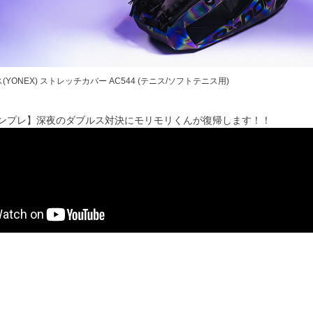
(YONEX) ストレッチカバー AC544 (テニス/ソフトテニス用)
'sインプレ】深夜のダブルス対決にモリモリくんが復帰します！！