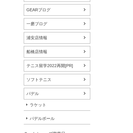
GEARブログ
一磨ブログ
浦安店情報
船橋店情報
テニス留学2022再開[PR]
ソフトテニス
パデル
ラケット
パデルボール