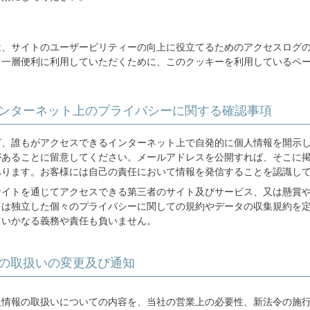
は、サイトのユーザービリティーの向上に役立てるためのアクセスログ
、一層便利に利用していただくために、このクッキーを利用しているペ
ンターネット上のプライバシーに関する確認事項
ど、誰もがアクセスできるインターネット上で自発的に個人情報を開示
があることに留意してください。メールアドレスを公開すれば、そこに
あります。お客様には自己の責任において情報を発信することを認識し
サイトを通じてアクセスできる第三者のサイト及びサービス、又は懸賞
とは独立した個々のプライバシーに関しての規約やデータの収集規約を
ていかなる義務や責任も負いません。
の取扱いの変更及び通知
人情報の取扱いについての内容を、当社の営業上の必要性、新法令の施行