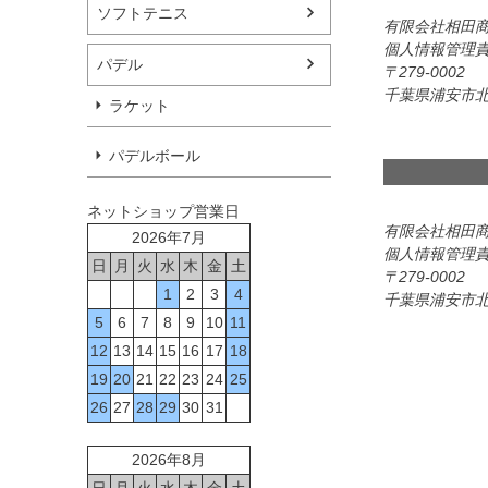
ソフトテニス
有限会社相田
個人情報管理
パデル
279-0002
千葉県浦安市北栄
ラケット
パデルボール
ネットショップ営業日
有限会社相田
2026年7月
個人情報管理
日
月
火
水
木
金
土
279-0002
1
2
3
4
千葉県浦安市北栄
5
6
7
8
9
10
11
12
13
14
15
16
17
18
19
20
21
22
23
24
25
26
27
28
29
30
31
2026年8月
日
月
火
水
木
金
土