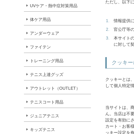
ただし、以下
UVケア・熱中症対策用品
体ケア用品
情報提供
官公庁等
アンダーウェア
本サイト
に対して
ファイテン
トレーニング用品
クッキー
テニス上達グッズ
クッキーとは
して個人特定
アウトレット（OUTLET）
テニスコート用品
当サイトは、
ん。当店は不要
ジュニアテニス
設定を有効に
カート・お客
キッズテニス
ッキー設定を