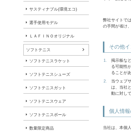
サスティナブル(環境エコ)
弊社サイトで
選手使用モデル
の手間が省け
ＬＡＦＩＮＯオリジナル
その他イ
ソフトテニス
掲示板な
ソフトテニスラケット
る可能性
ることが
ソフトテニスシューズ
当ウェブ
は、当社
ソフトテニスガット
動に対し
ソフトテニスウェア
個人情報
ソフトテニスボール
当社は、本個
数量限定商品