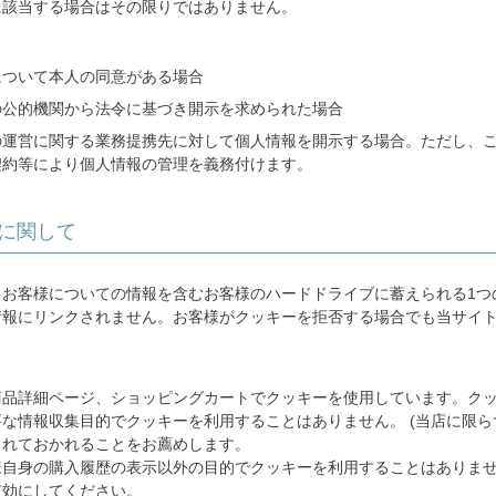
に該当する場合はその限りではありません。
について本人の同意がある場合
の公的機関から法令に基づき開示を求められた場合
の運営に関する業務提携先に対して個人情報を開示する場合。ただし、
契約等により個人情報の管理を義務付けます。
に関して
、お客様についての情報を含むお客様のハードドライブに蓄えられる1つ
情報にリンクされません。お客様がクッキーを拒否する場合でも当サイ
商品詳細ページ、ショッピングカートでクッキーを使用しています。ク
な情報収集目的でクッキーを利用することはありません。 (当店に限ら
されておかれることをお薦めします。
様自身の購入履歴の表示以外の目的でクッキーを利用することはありま
有効にしてください。