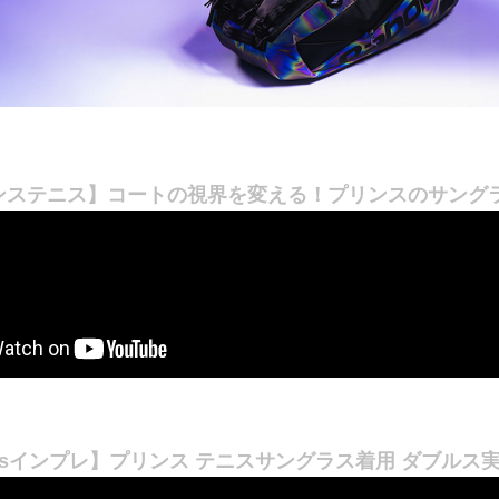
ンステニス】コートの視界を変える！プリンスのサング
ky'sインプレ】プリンス テニスサングラス着用 ダブルス