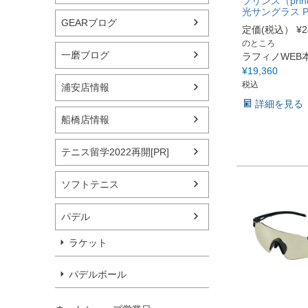
プリンス（prin
光サングラス P
GEARブログ
定価(税込）
¥
2
のところ
一磨ブログ
ラフィノWEB
¥
19,360
税込
浦安店情報
詳細を見る
船橋店情報
テニス留学2022再開[PR]
ソフトテニス
パデル
ラケット
パデルボール