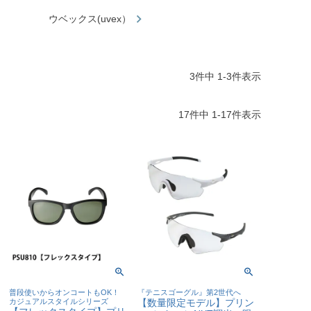
ウベックス(uvex）
3
件中
1
-
3
件表示
17
件中
1
-
17
件表示
普段使いからオンコートもOK！
『テニスゴーグル』第2世代へ
カジュアルスタイルシリーズ
【数量限定モデル】プリン