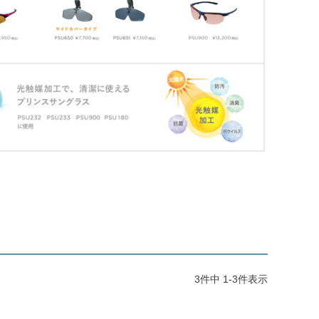
ス
3
件中
1
-
3
件表示