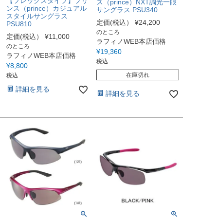
【フレックスタイプ】プリ
ス（prince）NXT調光一眼
ンス（prince）カジュアル
サングラス PSU340
スタイルサングラス
定価(税込）
¥
24,200
PSU810
のところ
定価(税込）
¥
11,000
ラフィノWEB本店価格
のところ
¥
19,360
ラフィノWEB本店価格
税込
¥
8,800
在庫切れ
税込
詳細を見る
詳細を見る