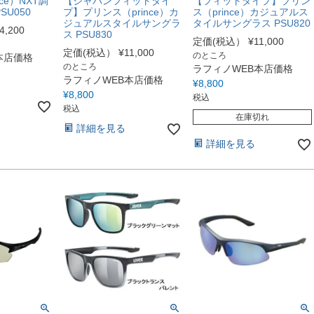
ce）NXT調
【ジャパンフィットタイ
【フィットタイプ】プリン
SU050
プ】プリンス（prince）カ
ス（prince）カジュアルス
ジュアルスタイルサングラ
タイルサングラス PSU820
4,200
ス PSU830
定価(税込）
¥
11,000
定価(税込）
¥
11,000
のところ
本店価格
のところ
ラフィノWEB本店価格
ラフィノWEB本店価格
¥
8,800
¥
8,800
税込
税込
在庫切れ
詳細を見る
詳細を見る