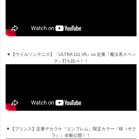
▼【ウイルソンテニス】「ULTRA 111 V5』vs 定番『魔法系スペッ
ク』打ち比べ！！
▼【プリンス】定番デカラケ『エンブレム』限定カラー『桜（サク
ラ）』全貌公開！！