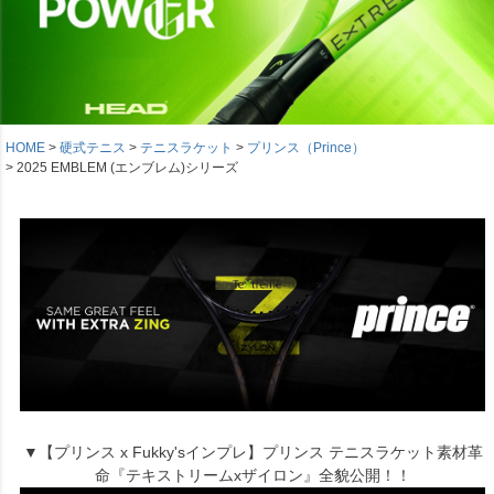
HOME
硬式テニス
テニスラケット
プリンス（Prince）
2025 EMBLEM (エンブレム)シリーズ
▼【プリンス x Fukky'sインプレ】プリンス テニスラケット素材革
命『テキストリームxザイロン』全貌公開！！