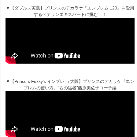
▼【ダブルス実践】プリンスのデカラケ『エンブレム 120』を愛用
するベテランエキスパートに挑む！！
▼【Prince x Fukky's インプレ in 大阪】プリンスのデカラケ『エン
ブレムの使い方』”西の猛者”藤原美佐子コーチ編