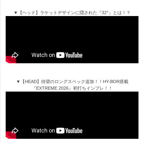
▼【ヘッド】ラケットデザインに隠された『32°』とは！？
▼【HEAD】待望のロングスペック追加！！HY-BOR搭載
『EXTREME 2026』初打ちインプレ！！