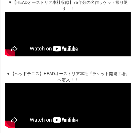
▼【HEADオーストリア本社収録】75年分の名作ラケット振り返
り！！
▼【ヘッドテニス】HEADオーストリア本社『ラケット開発工場』
へ潜入！！