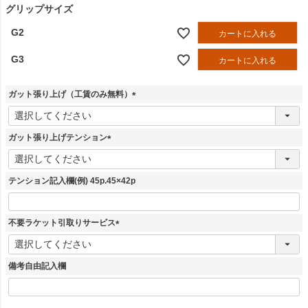
グリップサイズ
G2
カートに入れる
G3
カートに入れる
ガット張り上げ（工賃のみ無料）
(
必
須
ガット張り上げテンション
)
(
必
須
テンション記入欄(例) 45p.45×42p
)
不要ラケット引取りサービス
(
必
須
備考自由記入欄
)