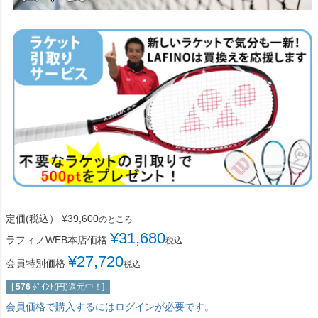
定価(税込）
¥
39,600
のところ
¥
31,680
ラフィノWEB本店価格
税込
¥
27,720
会員特別価格
税込
[
576
ﾎﾟｲﾝﾄ(円)還元中！]
会員価格で購入するにはログインが必要です。