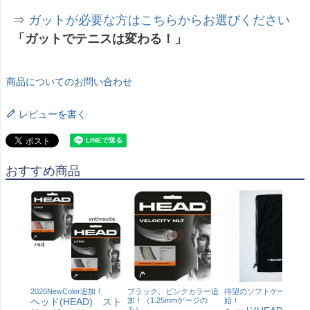
⇒
ガットが必要な方はこちらからお選びください
「ガットでテニスは変わる！」
商品についてのお問い合わせ
レビューを書く
おすすめ商品
2020NewColor追加！
ブラック、ピンクカラー追
待望のソフトケース発売
ヘッド(HEAD) スト
加！（1.25mmゲージの
始！
み）