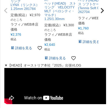
ヘッド(HEAD) テニ
リング
ヘッド(HEAD) スト
ス ソフトケース
LYNX（リンクス）
リング VELOCITY
(Tennis Soft Case)
1.25mm 281784
MLT（ベロシティ・
262704
定価(税込）
¥
2,970
マルチ）
ラフィノWEB本店
1.25/1.30mm
のところ
価格
ラフィノWEB本店
定価(税込）
¥
3,300
¥
1,760
価格
のところ
税込
¥
2,376
ラフィノWEB本店
税込
価格
詳細を見る
¥
2,640
詳細を見る
税込
詳細を見る
▼【HEAD】オーストリア本社『2025』出張VLOG