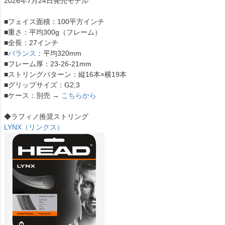
2026年7月24日発売モデル
■フェイス面積：100平方インチ
■重さ：平均300g（フレーム）
■全長：27インチ
■
バランス
：平均320mm
■フレーム厚：23-26-21mm
■ストリングパターン：縦16本×横19本
■グリップサイズ：G2,3
■ケース：別売 →
こちらから
◆ラフィノ推奨ストリング
LYNX（リンクス）