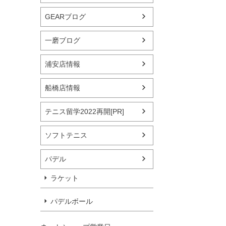
GEARブログ
一磨ブログ
浦安店情報
船橋店情報
テニス留学2022再開[PR]
ソフトテニス
パデル
ラケット
パデルボール