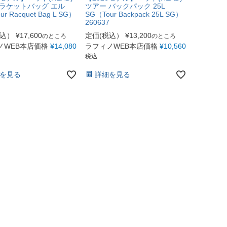
 ラケットバッグ エル
ツアー バックパック 25L
r Racquet Bag L SG）
SG（Tour Backpack 25L SG）
260637
税込）
¥
17,600
定価(税込）
¥
13,200
のところ
のところ
ノWEB本店価格
¥
14,080
ラフィノWEB本店価格
¥
10,560
税込
を見る
詳細を見る