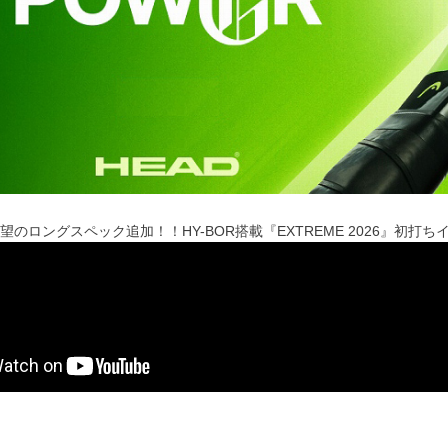
待望のロングスペック追加！！HY-BOR搭載『EXTREME 2026』初打