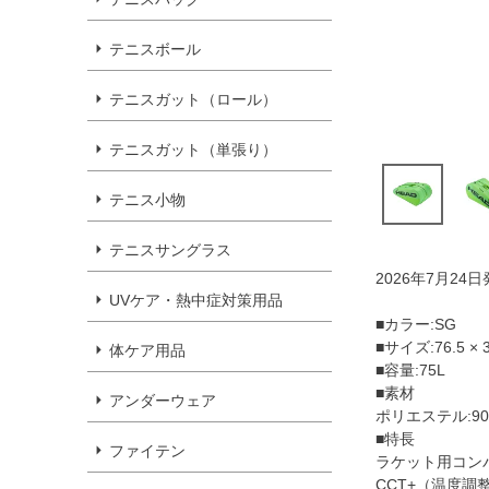
テニスボール
テニスガット（ロール）
テニスガット（単張り）
テニス小物
テニスサングラス
2026年7月24
UVケア・熱中症対策用品
■カラー:SG
■サイズ:76.5 × 3
体ケア用品
■容量:75L
■素材
アンダーウェア
ポリエステル:9
■特長
ファイテン
ラケット用コンパ
CCT+（温度調