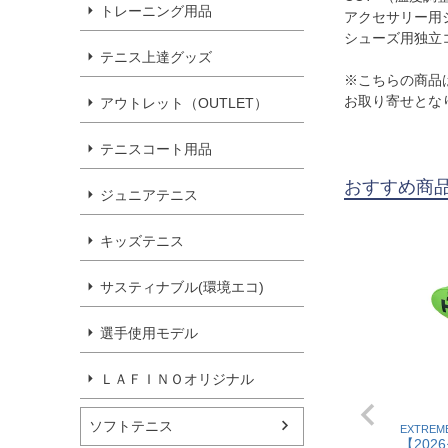
トレーニング用品
アクセサリー用ジ
シューズ用独立コ
テニス上達グッズ
※こちらの商品
お取り寄せとな
アウトレット（OUTLET）
テニスコート用品
おすすめ商
ジュニアテニス
キッズテニス
サスティナブル(環境エコ)
選手使用モデル
ＬＡＦＩＮＯオリジナル
ソフトテニス
EXTREM
【202