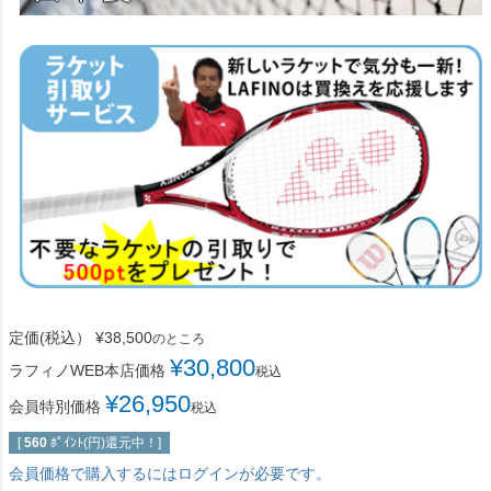
定価(税込）
¥
38,500
のところ
¥
30,800
ラフィノWEB本店価格
税込
¥
26,950
会員特別価格
税込
[
560
ﾎﾟｲﾝﾄ(円)還元中！]
会員価格で購入するにはログインが必要です。