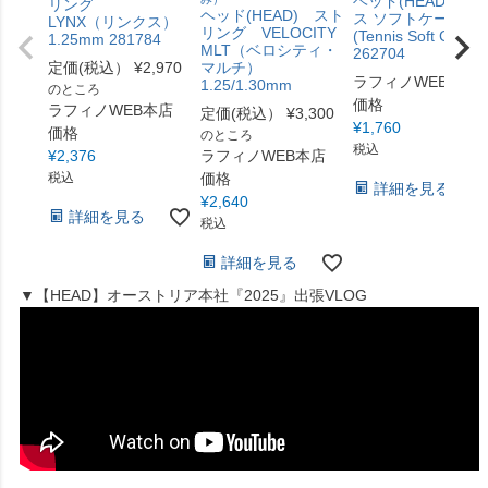
ヘッド(HEAD) テニ
リング
ヘッド(HEAD) スト
ス ソフトケース
LYNX（リンクス）
リング VELOCITY
(Tennis Soft Case)
1.25mm 281784
MLT（ベロシティ・
262704
定価(税込）
¥
2,970
マルチ）
ラフィノWEB本店
1.25/1.30mm
のところ
価格
ラフィノWEB本店
定価(税込）
¥
3,300
¥
1,760
価格
のところ
税込
¥
2,376
ラフィノWEB本店
税込
価格
詳細を見る
¥
2,640
詳細を見る
税込
詳細を見る
▼【HEAD】オーストリア本社『2025』出張VLOG