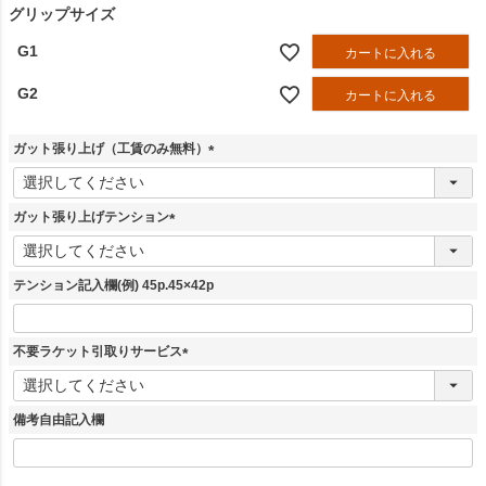
グリップサイズ
G1
カートに入れる
G2
カートに入れる
ガット張り上げ（工賃のみ無料）
(
必
須
ガット張り上げテンション
)
(
必
須
テンション記入欄(例) 45p.45×42p
)
不要ラケット引取りサービス
(
必
須
備考自由記入欄
)