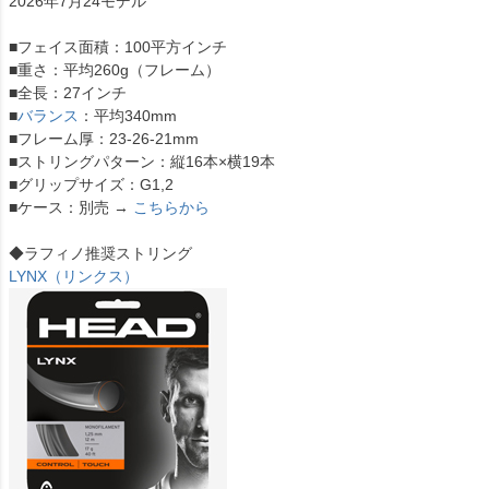
2026年7月24モデル
■フェイス面積：100平方インチ
■重さ：平均260g（フレーム）
■全長：27インチ
■
バランス
：平均340mm
■フレーム厚：23-26-21mm
■ストリングパターン：縦16本×横19本
■グリップサイズ：G1,2
■ケース：別売 →
こちらから
◆ラフィノ推奨ストリング
LYNX（リンクス）