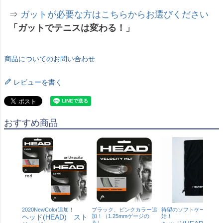
⇒
ガットが必要な方はこちらからお選びください
「ガットでテニスは変わる！」
商品についてのお問い合わせ
レビューを書く
おすすめ商品
2020NewColor追加！
ブラック、ピンクカラー追
待望のソフトケース発売
ヘッド(HEAD) スト
加！（1.25mmゲージの
始！
み）