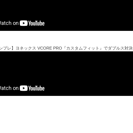
'sインプレ】ヨネックス VCORE PRO『カスタムフィット』でダブルス対