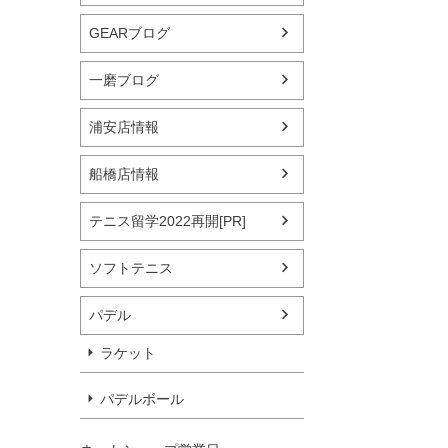
GEARブログ
一磨ブログ
浦安店情報
船橋店情報
テニス留学2022再開[PR]
ソフトテニス
パデル
ラケット
パデルボール