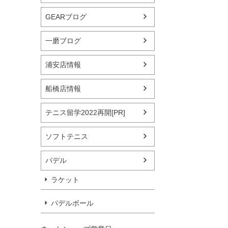
GEARブログ
一磨ブログ
浦安店情報
船橋店情報
テニス留学2022再開[PR]
ソフトテニス
パデル
ラケット
パデルボール