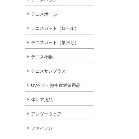
テニスボール
テニスガット（ロール）
テニスガット（単張り）
テニス小物
テニスサングラス
UVケア・熱中症対策用品
体ケア用品
アンダーウェア
ファイテン