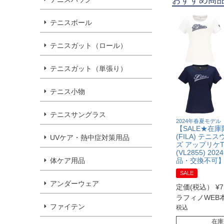
テニスボール
テニスガット（ロール）
テニスガット（単張り）
テニス小物
テニスサングラス
2024年春夏モデル
【SALE★在
(FILA) テニ
UVケア・熱中症対策用品
ズ アップリケ
(VL2855) 2
体ケア用品
品・交換不可
SALE
アンダーウェア
定価(税込）
¥
7
ラフィノWEB
ファイテン
税込
在庫