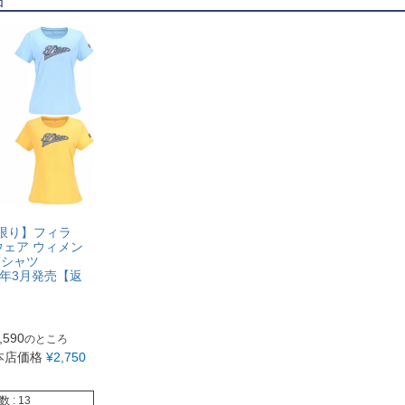
庫限り】フィラ
スウェア ウィメン
Tシャツ
024年3月発売【返
】
,590
のところ
本店価格
¥
2,750
数
13