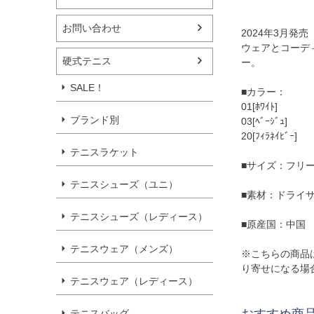
お問い合わせ
2024年3月発売
ウェアとコーデ
硬式テニス
ー。
SALE！
■カラー：
01[ﾎﾜｲﾄ]
ブランド別
03[ﾍﾞｰｼﾞｭ]
20[ﾌｨﾗﾈｲﾋﾞｰ]
テニスラケット
■サイズ：フリー(5
テニスシューズ（ユニ）
■素材：ドライ
テニスシューズ（レディース）
■原産国：中国
テニスウェア（メンズ）
※こちらの商品
り寄せになる場
テニスウェア（レディース）
おすすめ商
テニスバッグ