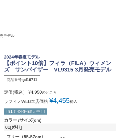
発売モデル
2024年春夏モデル
【ポイント10倍】フィラ（FILA）ウィメン
ズ サンバイザー VL9315 3月発売モデル
商品番号
gd16711
定価(税込）
¥
4,950
のところ
¥
4,455
ラフィノWEB本店価格
税込
[
81
ﾎﾟｲﾝﾄ(円)還元中！]
カラー
サイズ(cm)
01[ﾎﾜｲﾄ]
フリー（55-57cm）