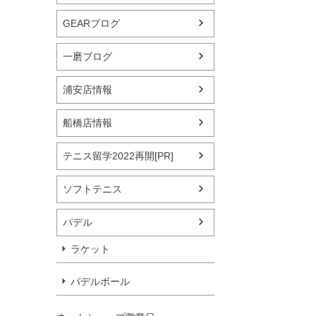
GEARブログ
一磨ブログ
浦安店情報
船橋店情報
テニス留学2022再開[PR]
ソフトテニス
パデル
ラケット
パデルボール