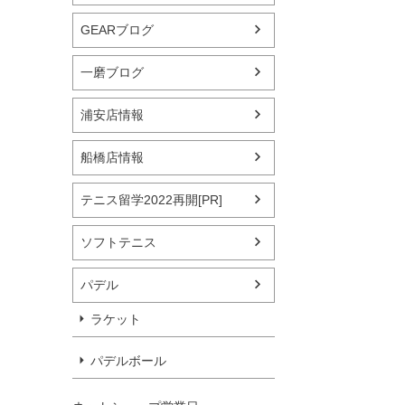
GEARブログ
一磨ブログ
浦安店情報
船橋店情報
テニス留学2022再開[PR]
ソフトテニス
パデル
ラケット
パデルボール