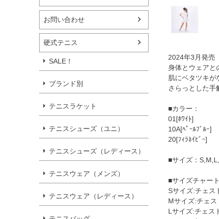
お問い合わせ
硬式テニス
2024年3月発売
SALE！
身体とウェアと
肌にベタツキが
ブランド別
さらっとした手
テニスラケット
■カラー：
01[ﾎﾜｲﾄ]
テニスシューズ（ユニ）
10A[ﾍﾟｰﾙﾌﾞﾙｰ]
20[ﾌｨﾗﾈｲﾋﾞｰ]
テニスシューズ（レディース）
■サイズ：S,M,L,
テニスウェア（メンズ）
■サイズチャー
Sサイズ:チェスト7
テニスウェア（レディース）
Mサイズ:チェスト8
Lサイズ:チェスト8
テニスバッグ