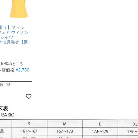
庫限り】フィラ
スウェア ウィメン
Tシャツ
024年3月発売【返
】
,590
のところ
本店価格
¥
2,750
数
13