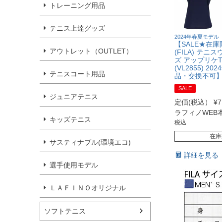
トレーニング用品
テニス上達グッズ
2024年春夏モデル
【SALE★在
アウトレット（OUTLET）
(FILA) テニ
ズ アップリケ
(VL2855) 2
テニスコート用品
品・交換不可
SALE
ジュニアテニス
定価(税込）
¥
7
ラフィノWEB
キッズテニス
税込
在庫
サスティナブル(環境エコ)
詳細を見る
選手使用モデル
ＬＡＦＩＮＯオリジナル
ソフトテニス