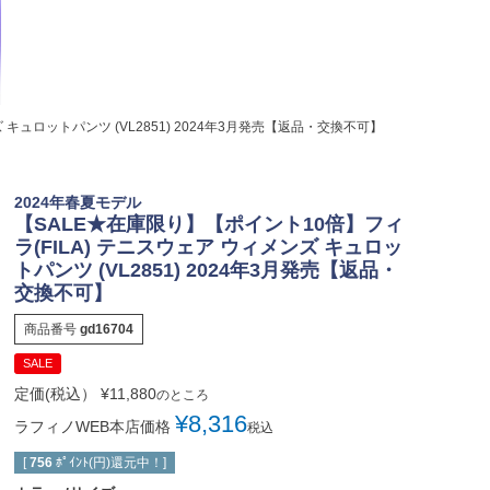
 キュロットパンツ (VL2851) 2024年3月発売【返品・交換不可】
2024年春夏モデル
【SALE★在庫限り】【ポイント10倍】フィ
ラ(FILA) テニスウェア ウィメンズ キュロッ
トパンツ (VL2851) 2024年3月発売【返品・
交換不可】
商品番号
gd16704
SALE
定価(税込）
¥
11,880
のところ
¥
8,316
ラフィノWEB本店価格
税込
[
756
ﾎﾟｲﾝﾄ(円)還元中！]