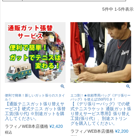
5
件中
1
-
5
件表示
便利で簡単！新しいガット張りのスタイ
エコ割！★依頼専用バッグ《デリ張りー
ル！
バッグ》を使えば150円引き！
【通販テニスガット張り替えサ
【《デリ張りーバッグ》での硬
ービス】硬式テニス ガット張替
式テニスラケット 通販ガット張
工賃(張り代) ※別途ガットを購
り替えサービス専用】張り替え
入してください。
工賃(張り代）、別途ストリン
グを購入してください。
ラフィノWEB本店価格
¥
2,420
ラフィノWEB本店価格
¥
2,200
税込