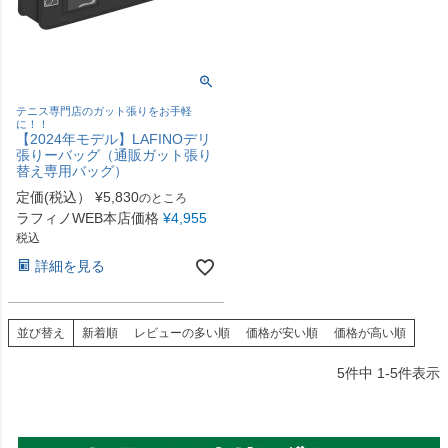
テニス専門店のガット張りをお手軽
に！！
【2024年モデル】LAFINOデリ
張りーバッグ（通販ガット張り
替え専用バッグ）
定価(税込）
¥
5,830
のところ
ラフィノWEB本店価格
¥
4,955
税込
詳細を見る
並び替え
新着順
レビューの多い順
価格が安い順
価格が高い順
5
件中
1
-
5
件表示