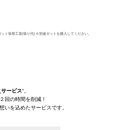
ット張替工賃(張り代) ※別途ガットを購入してください。
えサービス
”。
２回の時間を削減！
想いを込めたサービスです。