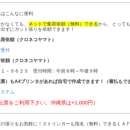
えはこんなに便利
行かなくても、
ネットで集荷依頼（無料）できる
から、とって
も出ずにガット張りを依頼できます！
集荷依頼（クロネコヤマト）
荷受付
荷依頼（クロネコヤマト）
０１－９６２５ 受付時間：午前８時～午後９時
伝票）もA4プリンタがあれば自宅で作成できます！（着払もで
システム
票をご利用下さい。沖縄県は+1,000円）
プの張りをお気軽に！ストリンガーも指名（無料）できるＬＡ