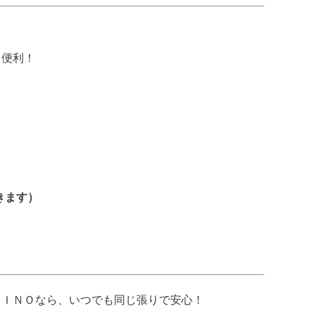
も便利！
きます）
ＦＩＮＯなら、いつでも同じ張りで安心！