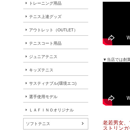
トレーニング用品
テニス上達グッズ
アウトレット（OUTLET）
テニスコート用品
ジュニアテニス
▼当店では創
キッズテニス
サスティナブル(環境エコ)
選手使用モデル
ＬＡＦＩＮＯオリジナル
老若男女、
ソフトテニス
ストリンガ