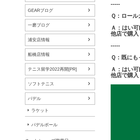
-----
GEARブログ
Ｑ：ロール
一磨ブログ
Ａ：はい可
他店で購入
浦安店情報
-----
船橋店情報
Ｑ：既にも
Ａ：はい可
テニス留学2022再開[PR]
他店で購入
ソフトテニス
パデル
ラケット
パデルボール