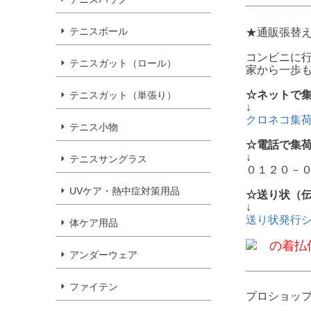
テニスボール
★通販張替
コンビニに
テニスガット（ロール）
家から一歩
☆ネットで
テニスガット（単張り）
↓
クロネコ集
テニス小物
☆電話で集
↓
テニスサングラス
０１２０－
UVケア・熱中症対策用品
☆送り状（
↓
送り状発行
体ケア用品
の着払伝
アンダーウェア
ファイテン
プロショッ