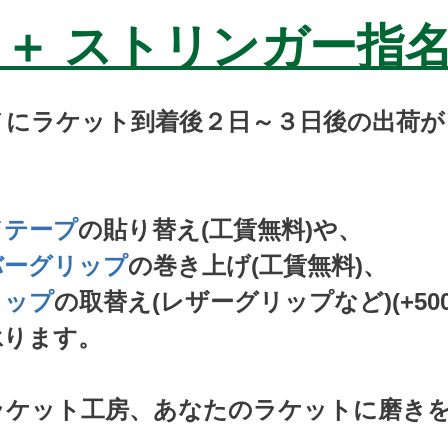
＋ ストリンガー指
ノにラケット到着後２日～３日後の出荷が
、
ドテープ
の貼り替え(工賃無料)や、
バーグリップ
の巻き上げ(工賃無料)、
リップ
の取替え(レザーグリップなど)(+500
承ります。
ラケット工房、あなたのラケットに磨き