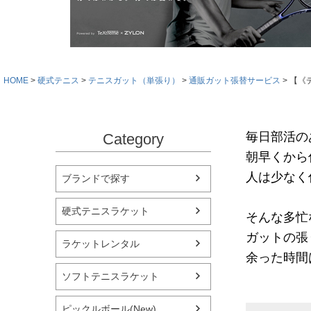
HOME
硬式テニス
テニスガット（単張り）
通販ガット張替サービス
【《
毎日部活の
Category
朝早くから
人は少なく
ブランドで探す
硬式テニスラケット
そんな多忙
ガットの張
ラケットレンタル
余った時間
ソフトテニスラケット
ピックルボール(New)