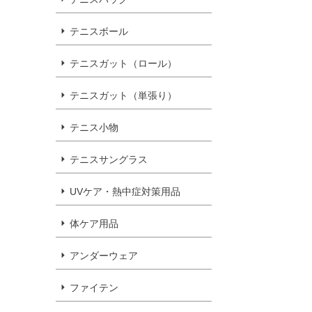
テニスボール
テニスガット（ロール）
テニスガット（単張り）
テニス小物
テニスサングラス
UVケア・熱中症対策用品
体ケア用品
アンダーウェア
ファイテン