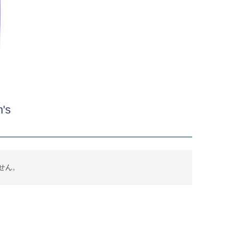
's
せん。