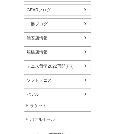
GEARブログ
一磨ブログ
浦安店情報
船橋店情報
テニス留学2022再開[PR]
ソフトテニス
パデル
ラケット
パデルボール