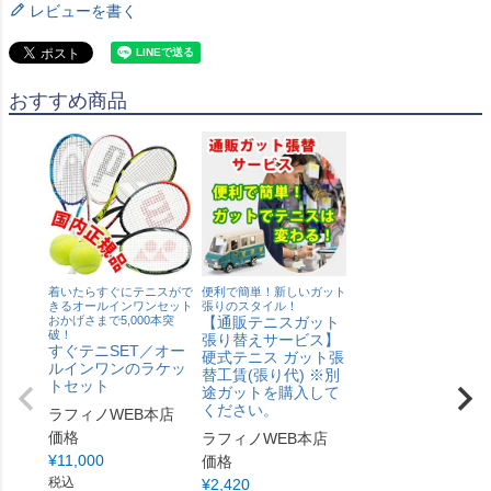
レビューを書く
おすすめ商品
着いたらすぐにテニスがで
便利で簡単！新しいガット
きるオールインワンセット
張りのスタイル！
おかげさまで5,000本突
【通販テニスガット
破！
張り替えサービス】
すぐテニSET／オー
硬式テニス ガット張
ルインワンのラケッ
替工賃(張り代) ※別
トセット
途ガットを購入して
ください。
ラフィノWEB本店
価格
ラフィノWEB本店
¥
11,000
価格
税込
¥
2,420