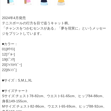
2024年4月発売
テニスボールの行方を目で追うキャット柄。
「チャンスをつかむセンスがある」「夢を現実に」というメッセー
ジをプリントしています。
■カラー：
01[ﾎﾜｲﾄ]
12[ﾌﾞﾙｰ]
19[ﾋﾟﾝｸ]
20[ﾌｨﾗﾈｲﾋﾞｰ]
22[ｵﾚﾝｼﾞ]
■サイズ：S,M,L,XL
■サイズチャート
Sサイズ:チェスト78-82cm、ウエスト61-65cm、ヒップ84-88cm、
身長149-155cm、
Mサイズ:チェスト82-86cm、ウエスト65-69cm、ヒップ88-92cm、