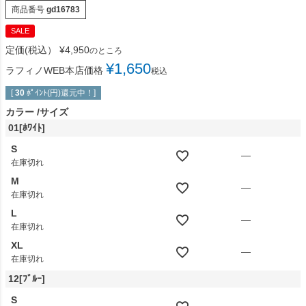
商品番号
gd16783
SALE
定価(税込）
¥
4,950
のところ
¥
1,650
ラフィノWEB本店価格
税込
[
30
ﾎﾟｲﾝﾄ(円)還元中！]
カラー
サイズ
01[ﾎﾜｲﾄ]
S
—
在庫切れ
M
—
在庫切れ
L
—
在庫切れ
XL
—
在庫切れ
12[ﾌﾞﾙｰ]
S