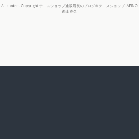
All content Copyright テニスショップ通販店長のブログ＠テニスショップLAFINO
西山克久