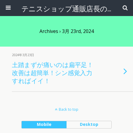
テニスショップ通販店長のブログ＠テニスショップLAFINO 西山克久
Archives › 3月 23rd, 2024
2024年3月23日
土踏まずが痛いのは扁平足！
改善は超簡単！シン感覚入力
すればイイ！
Back to top
Mobile
Desktop