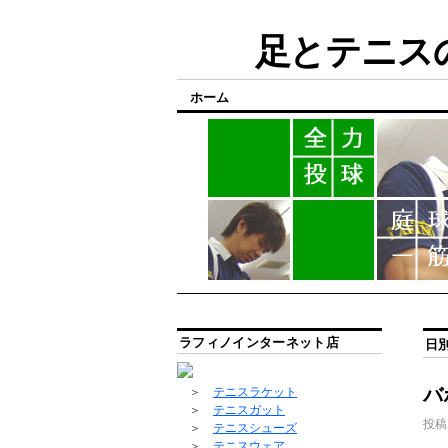
足とテニスの
ホーム
ラフィノインターネット店
日
バ
＞
テニスラケット
＞
テニスガット
投稿
＞
テニスシューズ
＞
テニスウェア