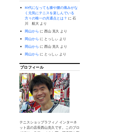
80代になっても膝や腰の痛みがな
く元気にテニスを楽しんでいる
方々の唯一の共通点とは？
に
石
川 航大
より
岡山から
に
西山 克久
より
岡山から
に
とっしぃ
より
岡山から
に
西山 克久
より
岡山から
に
とっしぃ
より
プロフィール
テニスショップラフィノ インターネ
ット店の店長西山克久です。このブロ