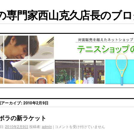
専門家西山克久店長のブログ
別アーカイブ:
2010年2月9日
ボラの新ラケット
日:
2010年2月9日
投稿者:
admin
|
コメントを受け付けていません