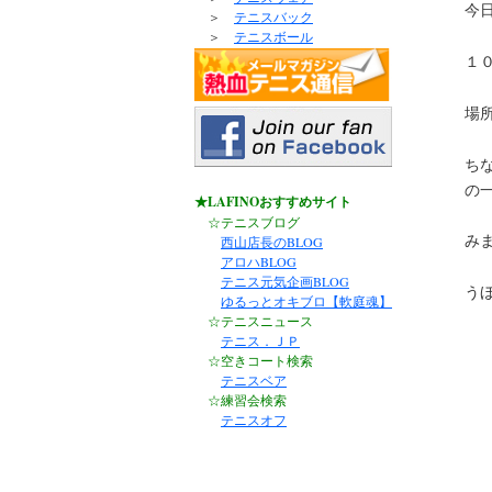
今
＞
テニスバック
＞
テニスボール
１
場
ち
の
★LAFINOおすすめサイト
☆テニスブログ
み
西山店長のBLOG
アロハBLOG
テニス元気企画BLOG
う
ゆるっとオキブロ【軟庭魂】
☆テニスニュース
テニス．ＪＰ
☆空きコート検索
テニスベア
☆練習会検索
テニスオフ