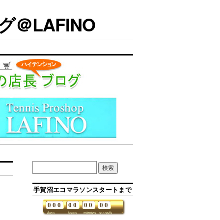
＠LAFINO
手賀沼エコマラソンスタートまで
0
0
0
0
0
0
0
0
0
days
hours
minutes
seconds