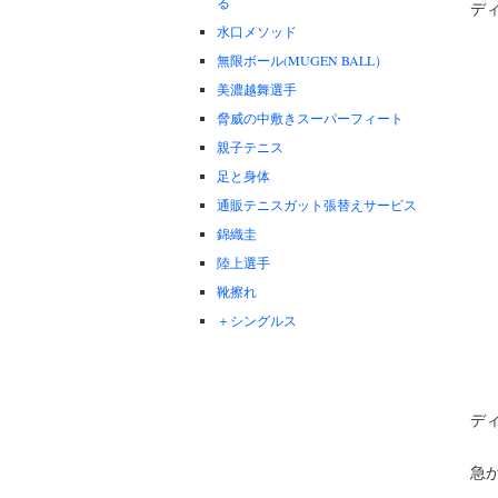
る
デ
水口メソッド
無限ボール(MUGEN BALL）
美濃越舞選手
脅威の中敷きスーパーフィート
親子テニス
足と身体
通販テニスガット張替えサービス
錦織圭
陸上選手
靴擦れ
＋シングルス
デ
急