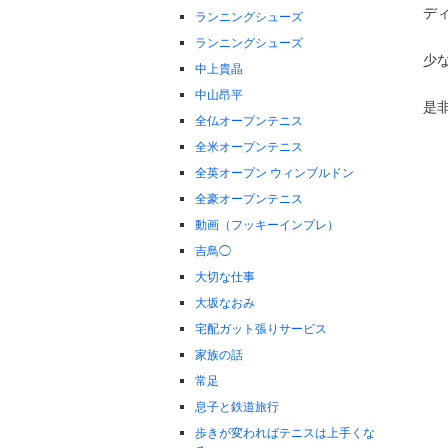
デ
ランニングシューズ
ランニングシューズ
少
中上貴晶
中山昂平
是
全仏オープンテニス
全米オープンテニス
全英オープン ウィンブルドン
全豪オープンテニス
動画（フッキーインプレ）
吉鳥◯
大切な仕事
大坂なおみ
宅配ガット張りサービス
家族の話
常足
息子と鉄道旅行
歩きが変わればテニスは上手くな