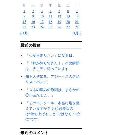
月
火
水
木
金
土
日
1
2
3
4
5
6
7
8
9
10
11
12
13
14
15
16
17
18
19
20
21
22
23
24
25
26
27
28
« 1月
3月 »
最近の投稿
「心から走りたい」になる日。
「『神が降りてきた！』その瞬間
は、少し先に待っています」
知る人ぞ知る、アシックスの名品
リストバンド。
「スネの痛みの原因は、まさかの
◯cm差でした。」
「そのインソール、本当に足を整
えていますか？ 足に必要なの
は“持ち上げること”ではなく“中立
位”です」
最近のコメント