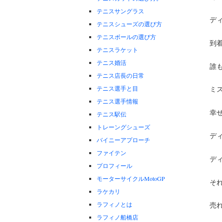
テニスサングラス
デ
テニスシューズの選び方
テニスボールの選び方
到
テニスラケット
テニス婚活
誰
テニス店長の日常
テニス選手と目
ミ
テニス選手情報
幸
テニス駅伝
トレーングシューズ
デ
バイニーアプローチ
ファイテン
デ
プロフィール
モーターサイクルMotoGP
そ
ラケカリ
ラフィノとは
売
ラフィノ船橋店