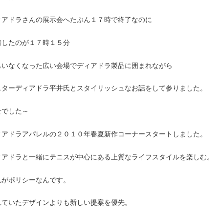
ィアドラさんの展示会へたぶん１７時で終了なのに
着したのが１７時１５分
もいなくなった広い会場でディアドラ製品に囲まれながら
スターディアドラ平井氏とスタイリッシュなお話をして参りました。
せでした～
ィアドラアパレルの２０１０年春夏新作コーナースタートしました。
ィアドラと一緒にテニスが中心にある上質なライフスタイルを楽しむ。
れがポリシーなんです。
れていたデザインよりも新しい提案を優先。