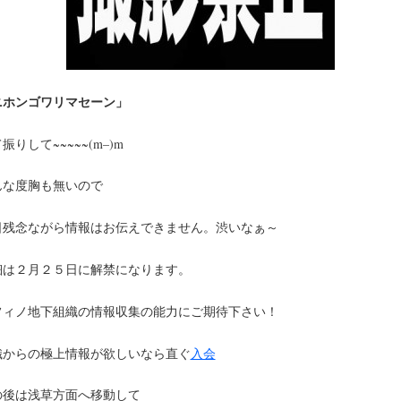
ニホンゴワリマセーン」
振りして~~~~~(m–)m
んな度胸も無いので
日残念ながら情報はお伝えできません。渋いなぁ～
細は２月２５日に解禁になります。
フィノ地下組織の情報収集の能力にご期待下さい！
織からの極上情報が欲しいなら直ぐ
入会
の後は浅草方面へ移動して