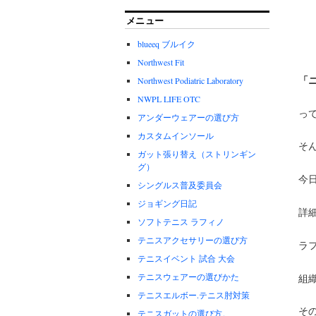
メニュー
blueeq ブルイク
Northwest Fit
「
Northwest Podiatric Laboratory
NWPL LIFE OTC
って
アンダーウェアーの選び方
カスタムインソール
そ
ガット張り替え（ストリンギン
グ）
今
シングルス普及委員会
ジョギング日記
詳
ソフトテニス ラフィノ
テニスアクセサリーの選び方
ラ
テニスイベント 試合 大会
テニスウェアーの選びかた
組
テニスエルボー.テニス肘対策
そ
テニスガットの選び方。