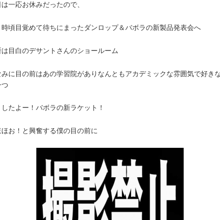
日は一応お休みだったので、
０時頃目覚めて待ちにまったダンロップ＆バボラの新製品発表会へ
所は目白のデサントさんのショールーム
なみに目の前はあの学習院がありなんともアカデミックな雰囲気で好き
一つ
ましたよー！バボラの新ラケット！
ほほお！と興奮する僕の目の前に