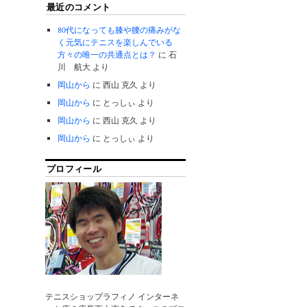
最近のコメント
80代になっても膝や腰の痛みがな
く元気にテニスを楽しんでいる
方々の唯一の共通点とは？
に
石
川 航大
より
岡山から
に
西山 克久
より
岡山から
に
とっしぃ
より
岡山から
に
西山 克久
より
岡山から
に
とっしぃ
より
プロフィール
テニスショップラフィノ インターネ