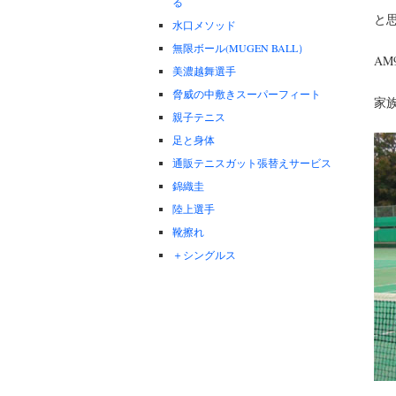
る
と
水口メソッド
無限ボール(MUGEN BALL）
AM
美濃越舞選手
脅威の中敷きスーパーフィート
家
親子テニス
足と身体
通販テニスガット張替えサービス
錦織圭
陸上選手
靴擦れ
＋シングルス