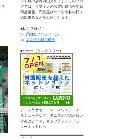
ット店の店長西山克久です。このブロ
路？
グでは、ラフィノのお買い得情報や新
商品情報、商品選びのコツや私の日々
の出来事などをお届けします。
■私とブログ
>>
詳細なプロフィール
。
>>
ブログの利用規約
■バナー（リンクフリー）
テニスラケット、テニスウェア、テニ
スシューズなど、テニス用品のお買い
求めはテニスショップラフィノ イン
ターネット店へ