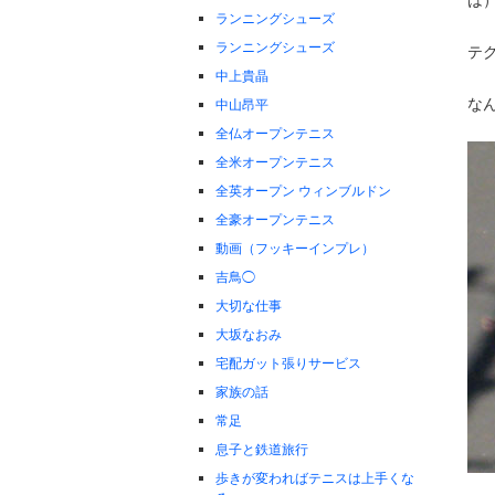
ランニングシューズ
ランニングシューズ
テ
中上貴晶
な
中山昂平
全仏オープンテニス
全米オープンテニス
全英オープン ウィンブルドン
全豪オープンテニス
動画（フッキーインプレ）
吉鳥◯
大切な仕事
大坂なおみ
宅配ガット張りサービス
家族の話
常足
息子と鉄道旅行
歩きが変わればテニスは上手くな