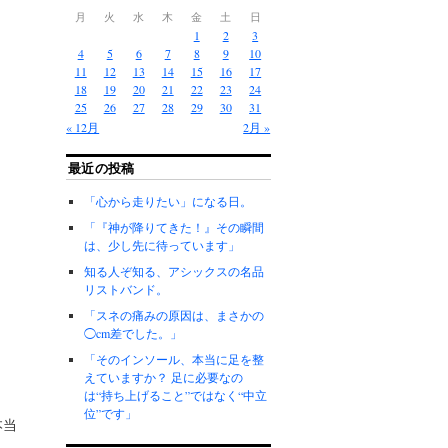
月
火
水
木
金
土
日
1
2
3
4
5
6
7
8
9
10
11
12
13
14
15
16
17
18
19
20
21
22
23
24
25
26
27
28
29
30
31
« 12月
2月 »
最近の投稿
「心から走りたい」になる日。
「『神が降りてきた！』その瞬間
は、少し先に待っています」
知る人ぞ知る、アシックスの名品
リストバンド。
「スネの痛みの原因は、まさかの
◯cm差でした。」
「そのインソール、本当に足を整
えていますか？ 足に必要なの
は“持ち上げること”ではなく“中立
位”です」
本当