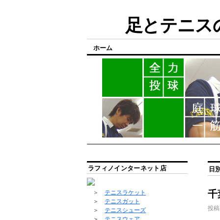
足とテニスの
ホーム
ラフィノインターネット店
日
千
＞
テニスラケット
＞
テニスガット
投稿
＞
テニスシューズ
＞
テニスウェア