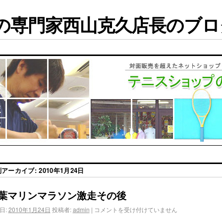
専門家西山克久店長のブログ
別アーカイブ:
2010年1月24日
葉マリンマラソン激走その後
日:
2010年1月24日
投稿者:
admin
|
コメントを受け付けていません