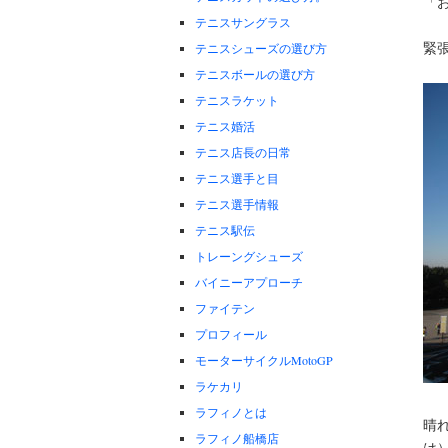
「
テニスサングラス
緊
テニスシューズの選び方
テニスボールの選び方
テニスラケット
テニス婚活
テニス店長の日常
テニス選手と目
テニス選手情報
テニス駅伝
トレーングシューズ
バイニーアプローチ
ファイテン
プロフィール
モーターサイクルMotoGP
ラケカリ
ラフィノとは
晴
ラフィノ船橋店
は