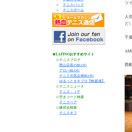
ツ
＞
テニスバック
＞
テニスボール
人
ど
千
AM
★LAFINOおすすめサイト
☆テニスブログ
西
西山店長のBLOG
アロハBLOG
テニス元気企画BLOG
ゆるっとオキブロ【軟庭魂】
☆テニスニュース
テニス．ＪＰ
☆空きコート検索
テニスベア
☆練習会検索
テニスオフ