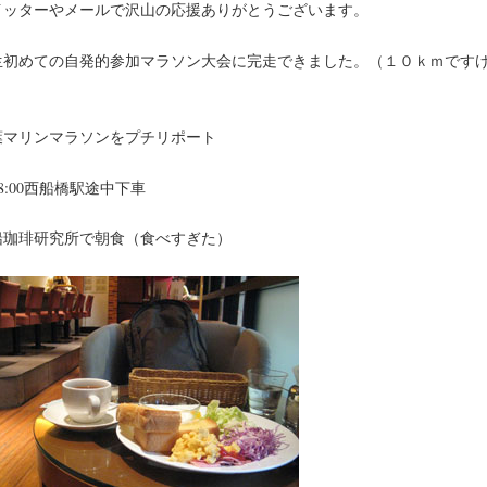
イッターやメールで沢山の応援ありがとうございます。
生初めての自発的参加マラソン大会に完走できました。（１０ｋｍです
）
葉マリンマラソンをプチリポート
8:00西船橋駅途中下車
船珈琲研究所で朝食（食べすぎた）