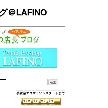
＠LAFINO
手賀沼エコマラソンスタートまで
0
0
0
0
0
0
0
0
0
days
hours
minutes
seconds