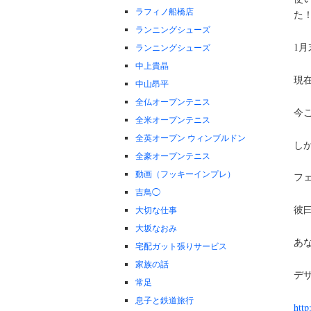
ラフィノ船橋店
た
ランニングシューズ
1
ランニングシューズ
中上貴晶
現
中山昂平
全仏オープンテニス
今
全米オープンテニス
全英オープン ウィンブルドン
し
全豪オープンテニス
動画（フッキーインプレ）
フ
吉鳥◯
彼
大切な仕事
大坂なおみ
あ
宅配ガット張りサービス
家族の話
デ
常足
息子と鉄道旅行
http