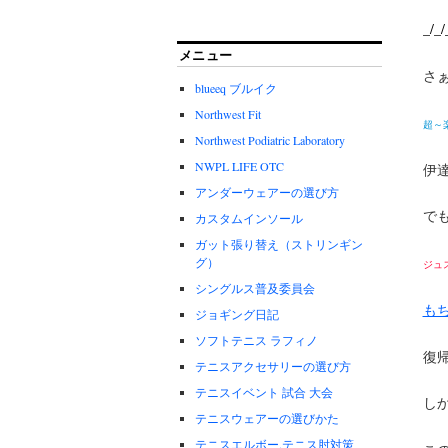
_/_/
メニュー
さ
blueeq ブルイク
Northwest Fit
超～
Northwest Podiatric Laboratory
NWPL LIFE OTC
伊
アンダーウェアーの選び方
で
カスタムインソール
ガット張り替え（ストリンギン
グ）
ジュ
シングルス普及委員会
も
ジョギング日記
ソフトテニス ラフィノ
復
テニスアクセサリーの選び方
テニスイベント 試合 大会
し
テニスウェアーの選びかた
テニスエルボー.テニス肘対策