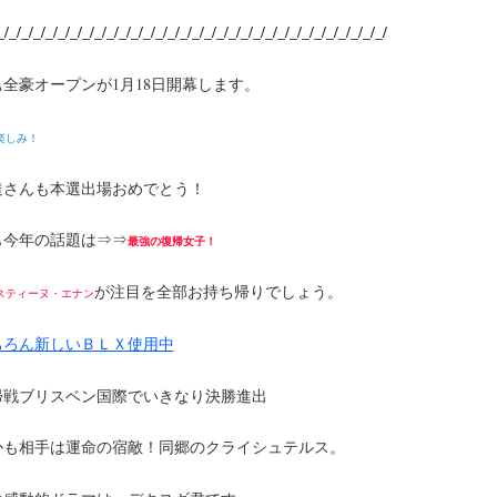
_/_/_/_/_/_/_/_/_/_/_/_/_/_/_/_/_/_/_/_/_/_/_/_/_/_/_/_/_/_/_/_/
ぁ全豪オープンが1月18日開幕します。
楽しみ！
達さんも本選出場おめでとう！
も今年の話題は⇒⇒
最強の復帰女子！
が注目を全部お持ち帰りでしょう。
スティーヌ・エナン
ちろん新しいＢＬＸ使用中
帰戦ブリスベン国際でいきなり決勝進出
かも相手は運命の宿敵！同郷のクライシュテルス。