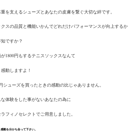
体重を支えるシューズとあなたの皮膚を繋ぐ大切な絆です。
ックスの品質と機能いかんでどれだけパフォーマンスが向上するか
存知ですか？
が1800円もするテニスソックスなんて
う感動しますよ！
万円シューズを買ったときの感動の比じゃありません。
んな体験をした事がないあなたの為に
全ラフィノセレクトでご用意しました。
と感動を分かち合って下さい。