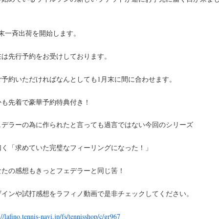
！
月末一斉出荷を開始します。
在は先行予約をお受けしております。
ご予約いただければなんとしても1月末に間に合わせます。
かも先着で豪華予約特典付き！
ェデラーの為に作られたと言っても過言ではない今回のシリーズ
曰く「求めていた完璧なフィーリングになった！」
なたの感想もきっとフェデラーと同じ筈！
ザインや試打感想をラフィノ動画で是非チェックしてください。
://lafino.tennis-navi.jp/fs/tennisshop/c/gr967