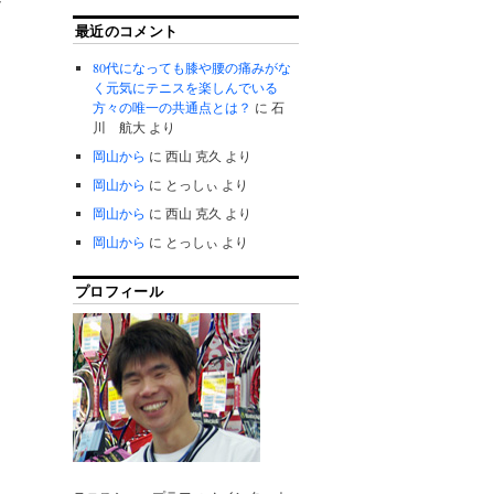
最近のコメント
80代になっても膝や腰の痛みがな
く元気にテニスを楽しんでいる
方々の唯一の共通点とは？
に
石
川 航大
より
岡山から
に
西山 克久
より
岡山から
に
とっしぃ
より
岡山から
に
西山 克久
より
岡山から
に
とっしぃ
より
プロフィール