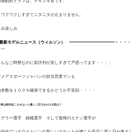
の感動的ドラマは、デキスギ君です。
うワクワクしすぎてニタニタが止まりません。
しみ楽しみ
 最新モデルニュース（ウィルソン） ━━━━━━━━━━━・・・・
‥‥
こんなご時勢なのに前評判が宜しすぎて戸惑ってます・・・」
アメアスポーツジャパンの担当営業マンも
約本数を１００％確保できるかどうか不安顔・・・・
な事は絶対起こさせないと優しく圧力をかける西山？
ェデラー選手 錦織選手 そして復帰のエナン選手が
い始めているウイルソンの新しいラケットが遂にお手元に届く日が来ま