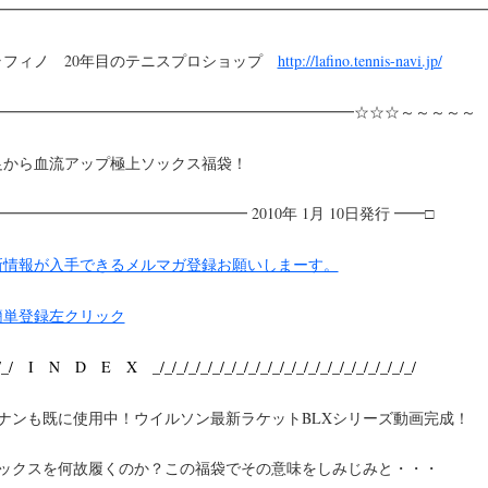
━━━━━━━━━━━━━━━━━━━━━━━━━━━━━━━━━
ラフィノ 20年目のテニスプロショップ
http://lafino.tennis-navi.jp/
━━━━━━━━━━━━━━━━━━━━━━━━☆☆☆～～～～～
足から血流アップ極上ソックス福袋！
━━━━━━━━━━━━━━━━ 2010年 1月 10日発行 ━━□
新情報が入手できるメルマガ登録お願いしまーす。
簡単登録左クリック
_/_/ I N D E X _/_/_/_/_/_/_/_/_/_/_/_/_/_/_/_/_/_/_/_/_/_/
エナンも既に使用中！ウイルソン最新ラケットBLXシリーズ動画完成！
ソックスを何故履くのか？この福袋でその意味をしみじみと・・・