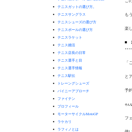
こ
テニスガットの選び方。
も
テニスサングラス
テニスシューズの選び方
楽
テニスボールの選び方
テニスラケット
■
テニス婚活
‥
テニス店長の日常
テニス選手と目
「
テニス選手情報
テニス駅伝
と
トレーングシューズ
予
バイニーアプローチ
ファイテン
そん
プロフィール
モーターサイクルMotoGP
フ
ラケカリ
ラフィノとは
使