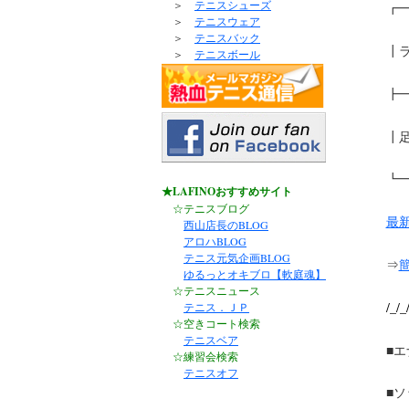
＞
テニスシューズ
┏
＞
テニスウェア
＞
テニスバック
┃
＞
テニスボール
┣
┃
┗━
★LAFINOおすすめサイト
☆テニスブログ
最
西山店長のBLOG
アロハBLOG
テニス元気企画BLOG
⇒
ゆるっとオキブロ【軟庭魂】
☆テニスニュース
/_/
テニス．ＪＰ
☆空きコート検索
テニスベア
■
☆練習会検索
テニスオフ
■