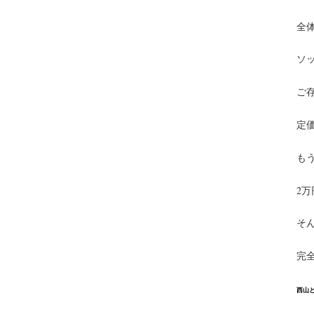
全
ソ
ご
定価
も
2
そ
完
西山