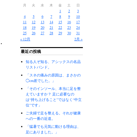
月
火
水
木
金
土
日
1
2
3
4
5
6
7
8
9
10
11
12
13
14
15
16
17
18
19
20
21
22
23
24
25
26
27
28
29
30
31
« 12月
2月 »
・
最近の投稿
知る人ぞ知る、アシックスの名品
リストバンド。
「スネの痛みの原因は、まさかの
◯cm差でした。」
「そのインソール、本当に足を整
えていますか？ 足に必要なの
は“持ち上げること”ではなく“中立
位”です」
ご夫婦で足を整える。それが健康
への一番の近道。
「猛暑でも元気に動ける理由は、
足にありました。」
し