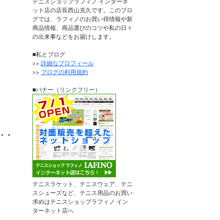
テニスショップラフィノ インターネ
ット店の店長西山克久です。このブロ
グでは、ラフィノのお買い得情報や新
商品情報、商品選びのコツや私の日々
の出来事などをお届けします。
■私とブログ
>>
詳細なプロフィール
>>
ブログの利用規約
■バナー（リンクフリー）
・・
テニスラケット、テニスウェア、テニ
スシューズなど、テニス用品のお買い
求めはテニスショップラフィノ イン
ターネット店へ