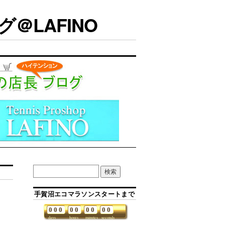
＠LAFINO
手賀沼エコマラソンスタートまで
0
0
0
0
0
0
0
0
0
days
hours
minutes
seconds