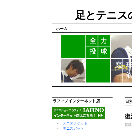
足とテニスの
ホーム
ラフィノインターネット店
日
復
＞
テニスラケット
投稿
＞
テニスガット