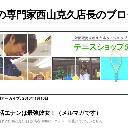
専門家西山克久店長のブログ
別アーカイブ:
2010年1月10日
活エナンは最強彼女！（メルマガです）
日:
2010年1月10日
投稿者:
admin
|
コメントを受け付けていません