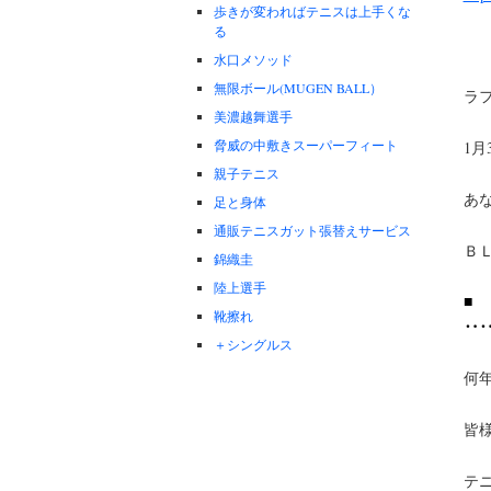
歩きが変わればテニスは上手くな
る
水口メソッド
無限ボール(MUGEN BALL）
ラ
美濃越舞選手
脅威の中敷きスーパーフィート
1
親子テニス
あ
足と身体
通販テニスガット張替えサービス
Ｂ
錦織圭
陸上選手
■
靴擦れ
‥
＋シングルス
何
皆
テ