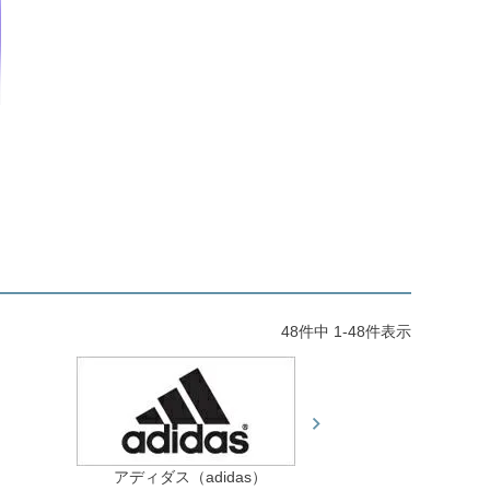
48
件中
1
-
48
件表示
アディダス（adidas）