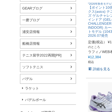
"2026年秋冬モデル
【ポイント10
GEARブログ
クス(asics)
ズ ゲルチャレン
インドア (GEL
一磨ブログ
CHALLENGER
INDOOR) 
トモデル (1043A
浦安店情報
2026.07発売
定価(税込）
¥
1
船橋店情報
のところ
ラフィノWEB
テニス留学2022再開[PR]
¥
12,384
税込
ソフトテニス
詳細を見る
パデル
ラケット
パデルボール