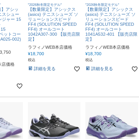
"
"2026秋冬限定モデル"
"2026秋冬限定モデル"
倍】アシッ
【数量限定】アシックス
【数量限定】アシックス
 テニスシュー
(asics) テニスシューズ ソ
(asics) テニスシューズ ソ
ジャー 15
リューションスピード
リューションスピード
-
FF4 (SOLUTION SPEED
FF4 (SOLUTION SPEED
 15
FF4) オールコート
FF4) オールコート
カーペットコー
1042A307-300 【販売店限
1041A532-401 【販売店限
025-002)
定】
定】
ラフィノWEB本店価格
ラフィノWEB本店価格
3,750
¥
18,700
¥
18,700
税込
税込
本店価格
詳細を見る
詳細を見る