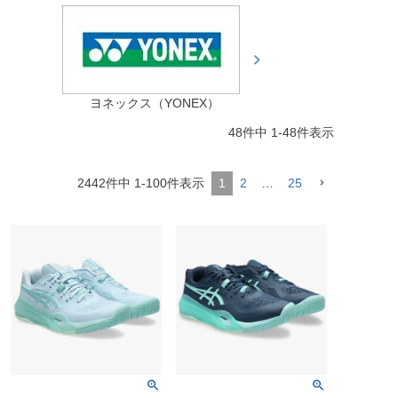
ヨネックス（YONEX）
48
件中
1
-
48
件表示
2442
件中
1
-
100
件表示
1
2
…
25