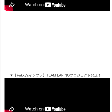
▼【Fukky'sインプレ】TEAM LAFINOプロジェクト発足！！