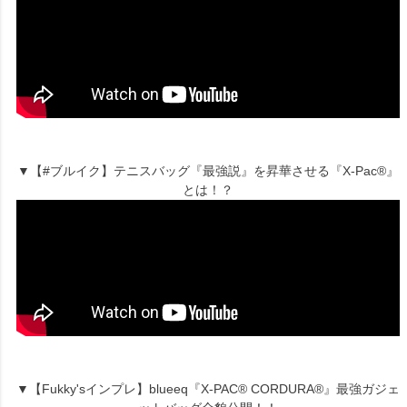
▼【#ブルイク】テニスバッグ『最強説』を昇華させる『X-Pac®』
とは！？
▼【Fukky'sインプレ】blueeq『X-PAC® CORDURA®』最強ガジェ