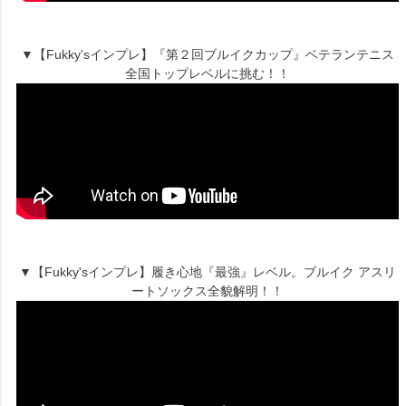
▼【Fukky'sインプレ】『第２回ブルイクカップ』ベテランテニス
全国トップレベルに挑む！！
▼【Fukky'sインプレ】履き心地『最強』レベル。ブルイク アスリ
ートソックス全貌解明！！