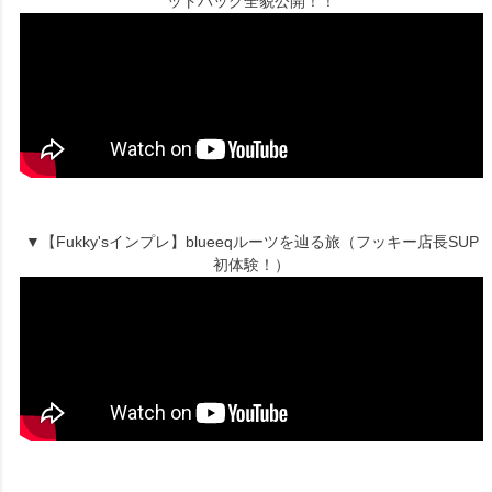
ットバッグ全貌公開！！
▼【Fukky'sインプレ】blueeqルーツを辿る旅（フッキー店長SUP
初体験！）