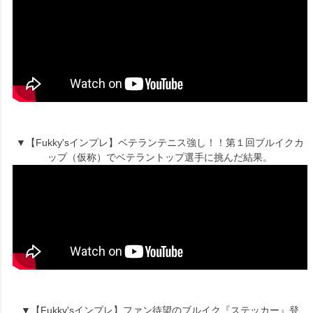
▼【Fukky'sインプレ】ベテランテニス強し！！第１回ブルイクカ
ップ（仮称）でベテラントップ選手に挑んだ結果。
▼【Fukky'sインプレ】ファン待望のブルイク『ステッカー』登