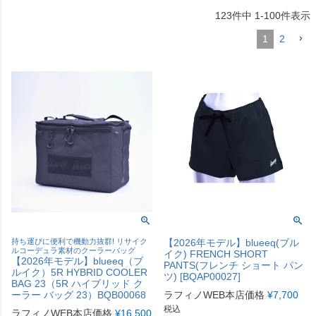
123
件中
1
-
100
件表示
1
2
持ち運びに便利で機動力抜群! リサイク
【2026年モデル】blueeq(ブル
ルコーデュラ素材のクーラーバッグ
イク) FRENCH SHORT
【2026年モデル】blueeq（ブ
PANTS(フレンチ ショート パン
ルイク）5R HYBRID COOLER
ツ) [BQAP00027]
BAG 23（5R ハイブリッド ク
ーラー バッグ 23）BQB00068
ラフィノWEB本店価格
¥
7,700
税込
ラフィノWEB本店価格
¥
16,500