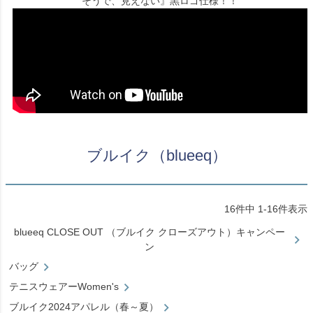
そうで、見えない』黒ロゴ仕様！！
ブルイク（blueeq）
16
件中
1
-
16
件表示
blueeq CLOSE OUT （ブルイク クローズアウト）キャンペー
ン
バッグ
テニスウェアーWomen's
ブルイク2024アパレル（春～夏）