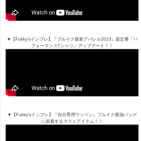
▼【Fukky'sインプレ】『ブルイク最新アパレル2023』超定番『パ
フォーマンスTシャツ』アップデート！！
▼【Fukky'sインプレ】『自分専用ワッペン』ブルイク最強バッグ
に装着するマストアイテム！！