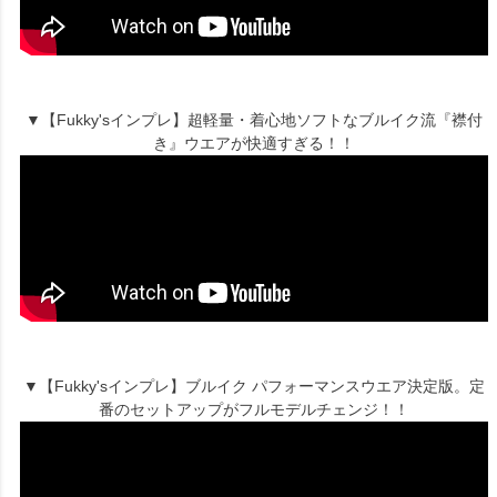
▼【Fukky'sインプレ】超軽量・着心地ソフトなブルイク流『襟付
き』ウエアが快適すぎる！！
▼【Fukky'sインプレ】ブルイク パフォーマンスウエア決定版。定
番のセットアップがフルモデルチェンジ！！