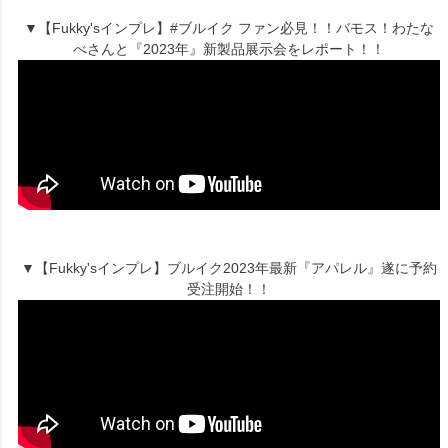
▼【Fukky'sインプレ】#ブルイク ファン必見！！バモス！わたな
べさんと『2023年』新製品展示会をレポート！！
▼【Fukky'sインプレ】ブルイク2023年最新『アパレル』遂に予約
受注開始！！