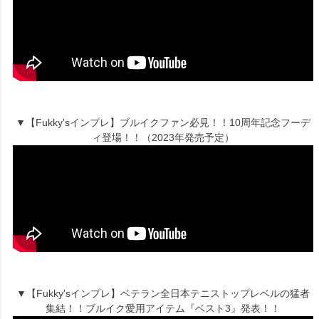
▼【Fukky'sインプレ】ブルイクファン必見！！10周年記念フーデ
ィ登場！！（2023年発売予定）
▼【Fukky'sインプレ】ベテラン全日本テニストップレベルの猛者
集結！！ブルイク愛用アイテム『ベスト3』発表！！