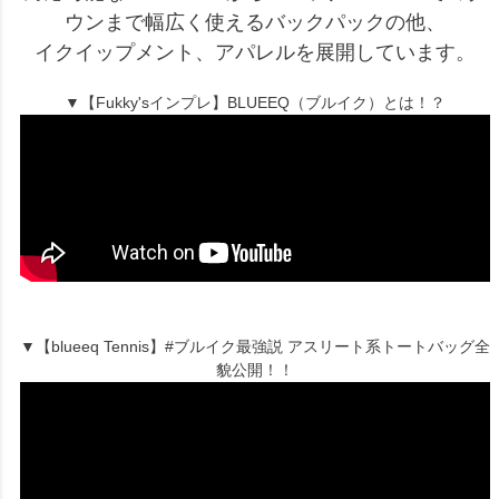
ウンまで幅広く使えるバックパックの他、
イクイップメント、アパレルを展開しています。
▼【Fukky'sインプレ】BLUEEQ（ブルイク）とは！？
▼【blueeq Tennis】#ブルイク最強説 アスリート系トートバッグ全
貌公開！！