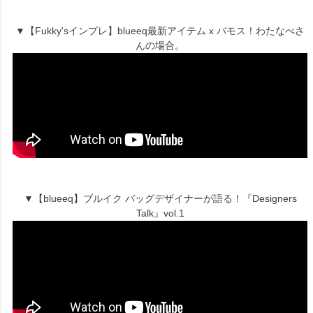
▼【Fukky'sインプレ】blueeq最新アイテム x バモス！わたなべさ
んの場合。
▼【blueeq】ブルイク バッグデザイナーが語る！『Designers
Talk』vol.1