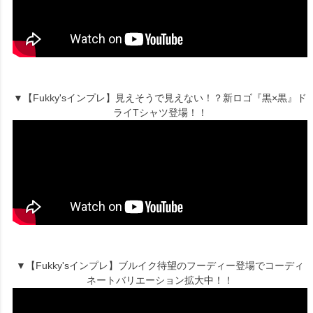
▼【Fukky'sインプレ】見えそうで見えない！？新ロゴ『黒×黒』ド
ライTシャツ登場！！
▼【Fukky'sインプレ】ブルイク待望のフーディー登場でコーディ
ネートバリエーション拡大中！！