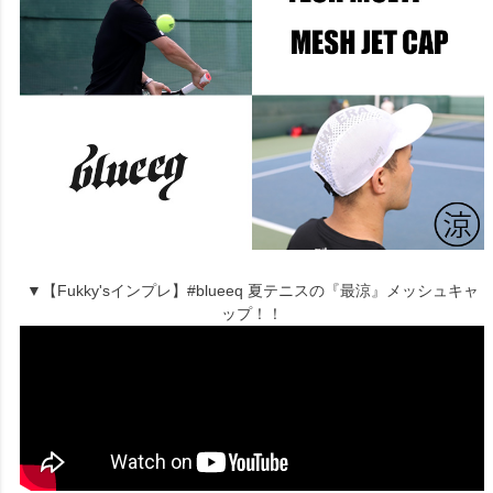
▼【Fukky'sインプレ】#blueeq 夏テニスの『最涼』メッシュキャ
ップ！！