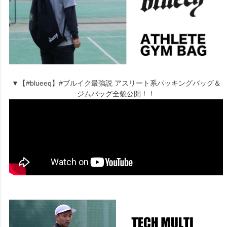
▼【#blueeq】#ブルイク最強説 アスリート系パッキングバッグ＆
ジムバッグ全貌公開！！