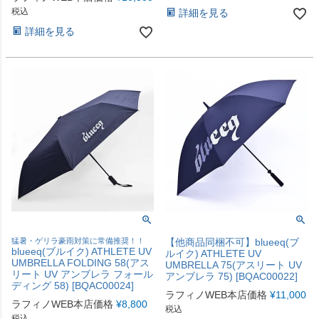
税込
詳細を見る
詳細を見る
猛暑・ゲリラ豪雨対策に常備推奨！！
【他商品同梱不可】blueeq(ブ
blueeq(ブルイク) ATHLETE UV
ルイク) ATHLETE UV
UMBRELLA FOLDING 58(アス
UMBRELLA 75(アスリート UV
リート UV アンブレラ フォール
アンブレラ 75) [BQAC00022]
ディング 58) [BQAC00024]
ラフィノWEB本店価格
¥
11,000
ラフィノWEB本店価格
¥
8,800
税込
税込