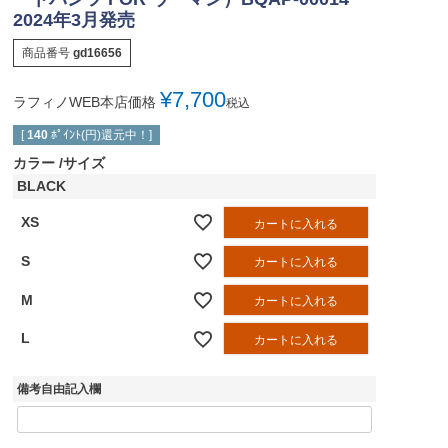
2024年3月発売
商品番号
gd16656
¥
7,700
ラフィノWEB本店価格
税込
[
140
ﾎﾟｲﾝﾄ(円)還元中！]
カラー
サイズ
BLACK
XS
カートに入れる
S
カートに入れる
M
カートに入れる
L
カートに入れる
備考自由記入欄