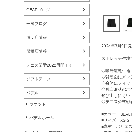
GEARブログ
一磨ブログ
浦安店情報
2024年3月9日
船橋店情報
ストレッチ生地
テニス留学2022再開[PR]
◇吸汗速乾生地
◇背裏面にメッ
ソフトテニス
◇身体にフィッ
◇独自形状のポ
パデル
飛び出しにくい
◇テニス公式戦
ラケット
■カラー：BLAC
パデルボール
■サイズ：XS,S, 
■素材：ポリエス