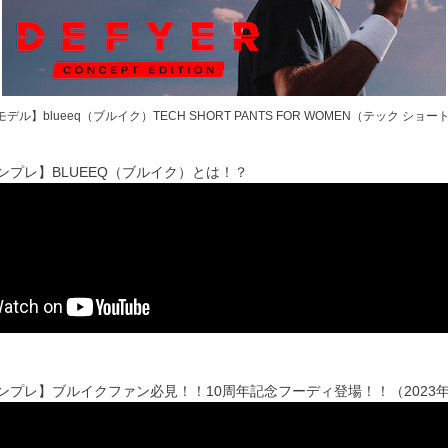
モデル】blueeq（ブルイク）TECH SHORT PANTS FOR WOMEN（テック ショート
sインプレ】BLUEEQ（ブルイク）とは！？
'sインプレ】ブルイクファン必見！！10周年記念フーディ登場！！（2023