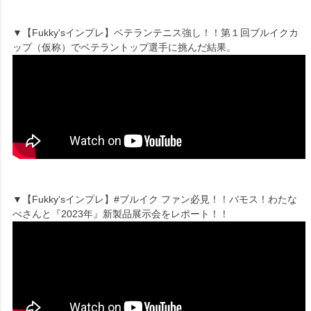
▼【Fukky'sインプレ】ベテランテニス強し！！第１回ブルイクカ
ップ（仮称）でベテラントップ選手に挑んだ結果。
▼【Fukky'sインプレ】#ブルイク ファン必見！！バモス！わたな
べさんと『2023年』新製品展示会をレポート！！