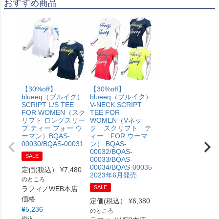
おすすめ商品
【30%off】
【30%off】
blueeq（ブルイク）
blueeq（ブルイク）
SCRIPT L/S TEE
V-NECK SCRIPT
FOR WOMEN（スク
TEE FOR
リプト ロングスリー
WOMEN（Vネッ
ブ ティー フォー ウ
ク スクリプト テ
ーマン）BQAS-
ィー FOR ウーマ
00030/BQAS-00031
ン） BQAS-
00032/BQAS-
SALE
00033/BQAS-
00034/BQAS-00035
定価(税込）
¥
7,480
2023年6月発売
のところ
SALE
ラフィノWEB本店
価格
定価(税込）
¥
6,380
¥
5,236
のところ
税込