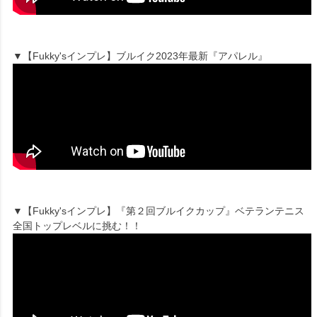
▼【Fukky'sインプレ】ブルイク2023年最新『アパレル』
▼【Fukky'sインプレ】『第２回ブルイクカップ』ベテランテニス
全国トップレベルに挑む！！