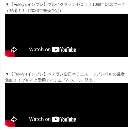
▼【Fukky'sインプレ】ブルイクファン必見！！10周年記念フーデ
ィ登場！！（2023年発売予定）
▼【Fukky'sインプレ】ベテラン全日本テニストップレベルの猛者
集結！！ブルイク愛用アイテム『ベスト3』発表！！