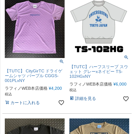
【TUTC】ハーフスリーブ スウ
【TUTC】 CityGirTC ドライゲ
ェット グレーxネイビー TS-
ームシャツ パープル CGGS-
102HGxNY
001PLxNY
ラフィノWEB本店価格
¥
6,000
ラフィノWEB本店価格
¥
4,200
税込
税込
詳細を見る
カートに入れる