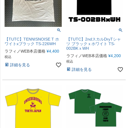
【TUTC】TENNISNOISE T ホ
【TUTC】2ndスカルDryTシャ
ワイトxブラック TS-226WH
ツ ブラックｘホワイト TS-
002BKｘWH
ラフィノWEB本店価格
¥
4,400
ラフィノWEB本店価格
¥
4,200
税込
税込
詳細を見る
詳細を見る