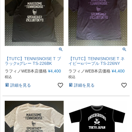
【TUTC】TENNISNOISE T ブ
【TUTC】TENNISNOISE T ネ
ラックxグレー TS-226BK
イビーxパープル TS-226NY
ラフィノWEB本店価格
¥
4,400
ラフィノWEB本店価格
¥
4,400
税込
税込
詳細を見る
詳細を見る