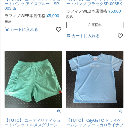
ートパンツ アイスブルー SP-
ートパンツ ブラックSP-003BK
003IBr
ラフィノWEB本店価格
¥
5,000
ラフィノWEB本店価格
¥
5,000
税込
税込
在庫切れ
カートに入れる
カートに入れる
【TUTC】 ユーティリティショ
【TUTC】 CityGirTC ドライゲ
ートパンツ エルメスグリーン
ームシャツ ノースカロライナブ