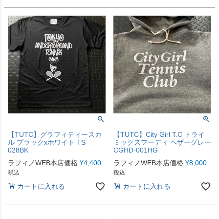
【TUTC】グラフィティースカ
【TUTC】City Girl T.C トライ
ル ブラックxホワイト TS-
ミックスフーディ ヘザーグレー
028BK
CGHD-001HG
ラフィノWEB本店価格
¥
4,400
ラフィノWEB本店価格
¥
8,000
税込
税込
カートに入れる
カートに入れる