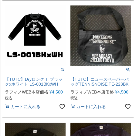
【TUTC】DryロングＴ ブラッ
【TUTC】ニュースペーパーバ
クxホワイト LS-001BKxWH
ッグTENNISNOISE TE-223BK
ラフィノWEB本店価格
¥
4,500
ラフィノWEB本店価格
¥
4,500
税込
税込
カートに入れる
カートに入れる