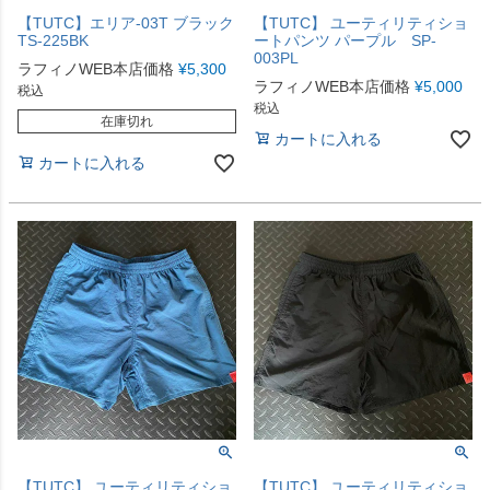
【TUTC】エリア-03T ブラック
【TUTC】 ユーティリティショ
TS-225BK
ートパンツ パープル SP-
003PL
ラフィノWEB本店価格
¥
5,300
ラフィノWEB本店価格
¥
5,000
税込
税込
在庫切れ
カートに入れる
カートに入れる
【TUTC】 ユーティリティショ
【TUTC】 ユーティリティショ