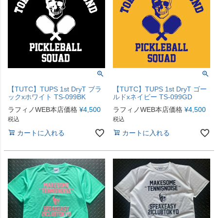
【TUTC】TUPS 1st DryT ブラ
【TUTC】TUPS 1st DryT ゴー
ックxホワイト TS-099BK
ルドxネイビー TS-099GD
ラフィノWEB本店価格
¥
4,500
ラフィノWEB本店価格
¥
4,500
税込
税込
カートに入れる
カートに入れる