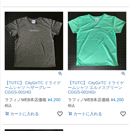
【TUTC】 CityGirTC ドライゲ
【TUTC】 CityGirTC ドライゲ
ームシャツ ヘザーグレー
ームシャツ エルメスグリーン
CGGS-001HG
CGGS-001HGr
ラフィノWEB本店価格
¥
4,200
ラフィノWEB本店価格
¥
4,200
税込
税込
カートに入れる
カートに入れる