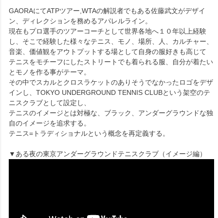
GAORAにてATPツアー,WTAの解説者でもある佐藤武文がデザイ
ン、ディレクションを務めるアパレルライン。
現在もプロ選手のツアーコーチとして世界各地へ１０年以上経験
し、そこで経験した様々なテニス、モノ、場所、人、カルチャー、
音楽、価値観をアウトプットする場として自身の服好きも高じて
テニスをモチーフにしたストリートでも着られる服、自分が着たい
とモノを作る事がテーマ。
その中でスカルとクロスラケットのありそうでなかったロゴをデザ
インし、TOKYO UNDERGROUND TENNIS CLUBという架空のテ
ニスクラブとして設定し、
テニスのイメージとは対極な、ブラック、アンダーグラウンドな独
自のイメージを追求する。
テニス=トラディショナルという概念を再定義する。
▼ある夜の東京アンダーグラウンドテニスクラブ（イメージ編）