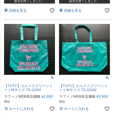
販売を終了しました。
販売を終了しました。
詳細を見る
詳細を見る
【TUTC】エルメスグリーント
【TUTC】エルメスグリーント
ートMサイズ TE-026M
ートWサイズ TE-026W
ラフィノWEB本店価格
¥
2,800
ラフィノWEB本店価格
¥
3,500
税込
税込
カートに入れる
カートに入れる