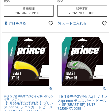
税込
税込
販売期間
販売期間
2026/07/17 19:00
〜
2026/07/17 19:00
〜
詳細を見る
カートに入れる
弾き感があり衝撃の少なさも兼ね備える
【9月発売予定(予約品)】プリン
ポリエステル。
ス(prince) テニスガット ビース
【9月発売予定(予約品)】プリン
ト SP(BEAST SP) 16/17
ス(prince) テニスガット ビース
7JJ054/7JJ055
ト XT(BEAST XT) 16/17