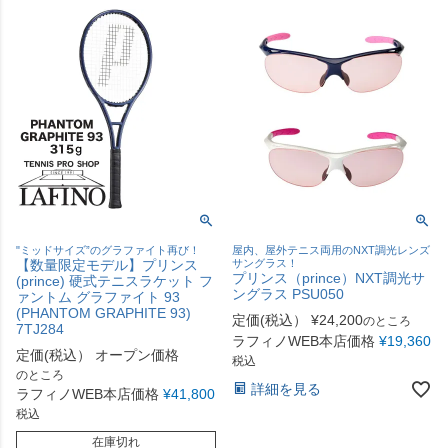
"ミッドサイズ”のグラファイト再び！
屋内、屋外テニス両用のNXT調光レンズ
【数量限定モデル】プリンス
サングラス！
プリンス（prince）NXT調光サ
(prince) 硬式テニスラケット フ
ングラス PSU050
ァントム グラファイト 93
(PHANTOM GRAPHITE 93)
定価(税込）
¥
24,200
のところ
7TJ284
ラフィノWEB本店価格
¥
19,360
定価(税込）
オープン価格
税込
のところ
詳細を見る
ラフィノWEB本店価格
¥
41,800
税込
在庫切れ