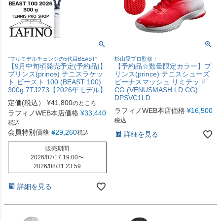
"フルモデルチェンジの5代目BEAST"
杉山愛プロ監修！
【9月中旬頃発売予定(予約品)】
【予約品☆数量限定カラー】プ
プリンス(prince) テニスラケッ
リンス(prince) テニスシューズ
ト ビースト 100 (BEAST 100)
ビーナスマッシュ リミテッド
300g 7TJ273【2026年モデル】
CG (VENUSMASH LD CG)
DPSVC1LD
定価(税込）
¥
41,800
のところ
ラフィノWEB本店価格
¥
16,500
ラフィノWEB本店価格
¥
33,440
税込
税込
会員特別価格
¥
29,260
税込
詳細を見る
販売期間
2026/07/17 19:00
〜
2026/08/31 23:59
詳細を見る