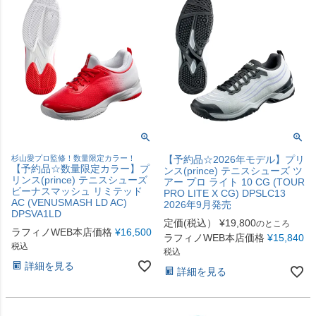
杉山愛プロ監修！数量限定カラー！
【予約品☆2026年モデル】プリ
【予約品☆数量限定カラー】プ
ンス(prince) テニスシューズ ツ
リンス(prince) テニスシューズ
アー プロ ライト 10 CG (TOUR
ビーナスマッシュ リミテッド
PRO LITE X CG) DPSLC13
AC (VENUSMASH LD AC)
2026年9月発売
DPSVA1LD
定価(税込）
¥
19,800
のところ
ラフィノWEB本店価格
¥
16,500
ラフィノWEB本店価格
¥
15,840
税込
税込
詳細を見る
詳細を見る