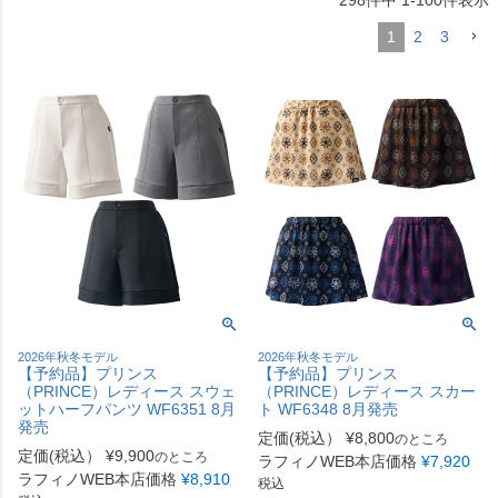
298
件中
1
-
100
件表示
1
2
3
2026年秋冬モデル
2026年秋冬モデル
【予約品】プリンス
【予約品】プリンス
（PRINCE）レディース スウェ
（PRINCE）レディース スカー
ットハーフパンツ WF6351 8月
ト WF6348 8月発売
発売
定価(税込）
¥
8,800
のところ
定価(税込）
¥
9,900
のところ
ラフィノWEB本店価格
¥
7,920
ラフィノWEB本店価格
¥
8,910
税込