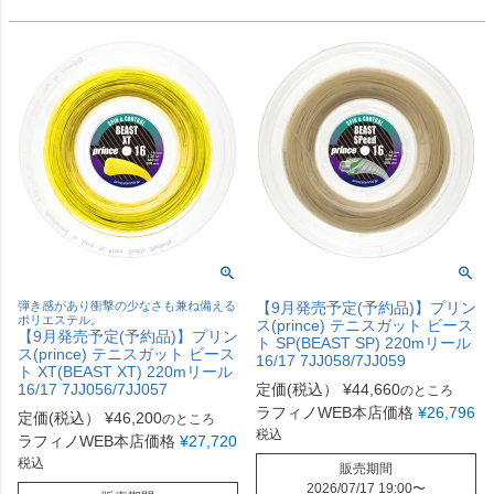
弾き感があり衝撃の少なさも兼ね備える
【9月発売予定(予約品)】プリン
ポリエステル。
ス(prince) テニスガット ビース
【9月発売予定(予約品)】プリン
ト SP(BEAST SP) 220mリール
ス(prince) テニスガット ビース
16/17 7JJ058/7JJ059
ト XT(BEAST XT) 220mリール
16/17 7JJ056/7JJ057
定価(税込）
¥
44,660
のところ
ラフィノWEB本店価格
¥
26,796
定価(税込）
¥
46,200
のところ
税込
ラフィノWEB本店価格
¥
27,720
税込
販売期間
2026/07/17 19:00
〜